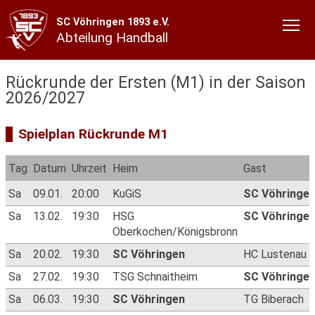
SC Vöhringen 1893 e.V.
Abteilung Handball
Rückrunde der Ersten (M1) in der Saison
2026/2027
Spielplan Rückrunde M1
Tag
Datum
Uhrzeit
Heim
Gast
Sa
09.01.
20:00
KuGiS
SC Vöhringe
Sa
13.02.
19:30
HSG
SC Vöhringe
Oberkochen/Königsbronn
Sa
20.02.
19:30
SC Vöhringen
HC Lustenau
Sa
27.02.
19:30
TSG Schnaitheim
SC Vöhringe
Sa
06.03.
19:30
SC Vöhringen
TG Biberach