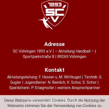
Adresse
SC Vöhringen 1893 e.V.
– Abteilung Handball –
Sportparkstraße 8
89269 Vöhringen
Kontakt
Abteilungsleitung:
F. Hesser u. M. Wittkugel
Technik: G.
Gugler
Jugendleiter:
N. Beinlich
,
K. Schor
,
S. Schor
Spielleiterin:
P. Staigmüller
weitere Ansprechpartner
SCV-Handballabteilung
Diese Webseite verwendet Cookies. Durch die Nutzung der
Webseite stimmen Sie der Verwendung von Cookies zu.
Abteilungsleitung
Impressum
Datenschutzerklärung