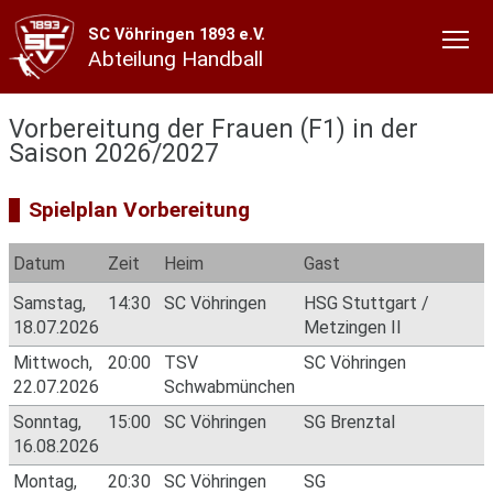
SC Vöhringen 1893 e.V.
Abteilung Handball
Vorbereitung der Frauen (F1) in der
Saison 2026/2027
Spielplan Vorbereitung
Datum
Zeit
Heim
Gast
Samstag,
14:30
SC Vöhringen
HSG Stuttgart /
18.07.2026
Metzingen II
Mittwoch,
20:00
TSV
SC Vöhringen
22.07.2026
Schwabmünchen
Sonntag,
15:00
SC Vöhringen
SG Brenztal
16.08.2026
Montag,
20:30
SC Vöhringen
SG