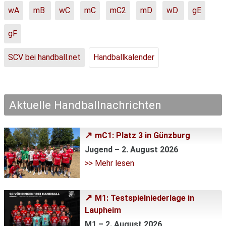
wA
mB
wC
mC
mC2
mD
wD
gE
gF
SCV bei handball.net
Handballkalender
Aktuelle Handballnachrichten
mC1: Platz 3 in Günzburg
Jugend – 2. August 2026
>> Mehr lesen
M1: Testspielniederlage in
Laupheim
M1 – 2. August 2026