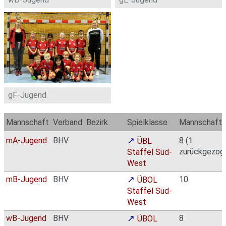
gF-Jugend
Mannschaft
Verband
Bezirk
Spielklasse
Mannschaft
mA-Jugend
BHV
8 (1
ÜBL
zurückgezog
Staffel Süd-
West
mB-Jugend
BHV
10
ÜBOL
Staffel Süd-
West
wB-Jugend
BHV
8
ÜBOL