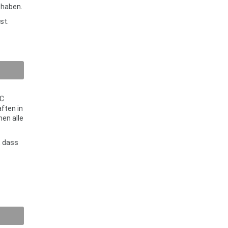
 haben.
st.
SC
ften in
men alle
, dass