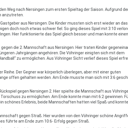
den Weg nach Nersingen zum ersten Spieltag der Saison. Aufgrund de
n anzutreten.
astgeber aus Nersingen. Die Kinder mussten sich erst wieder an das 
igen doch noch etwas schwer fiel. So ging dieses Spiel mit 3:10 verlor
ngen. Hier funktionierte das Spiel gleich besser und man konnte einen 
t gegen die 2. Mannschaft aus Nersingen. Hier traten Kinder gegenein
 jüngeren Jahrgängen angehören. Die Vöhringer einigten sich mit dem
andball“ zu ermöglichen. Aus Vöhringer Sicht verlief dieses Spiel erfre
r Reihe. Der Gegner war körperlich überlegen, aber mit einer guten
 lange offen gehalten werden. Am Ende musste man sich mit 3:6 gesc
Rückspiel gegen Nersingen 2. Hier spielte die Mannschaft aus Vöhring
n Torschuss zu ermöglichen. Am Ende konnte man mit 6:2 gewinnen. Fü
ein schönes Erlebnis, beide Mannschaften hatten viel Spaß und konnte
nnschaft gegen Straß. Hier wurden von den Vöhringer schöne Angriff
ies führte am Ende zum 10:6- Erfolg gegen Straß.