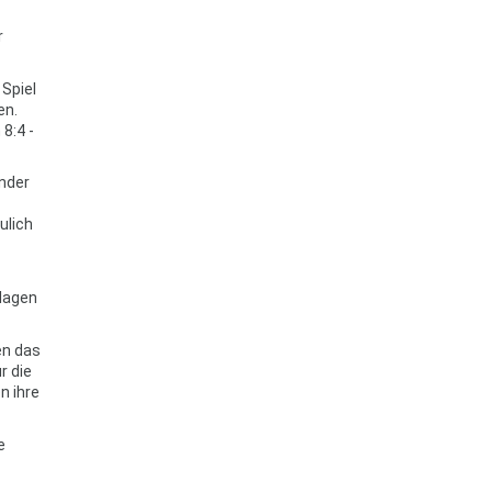
r
Spiel
en.
8:4 -
ander
ulich
hlagen
en das
r die
n ihre
e