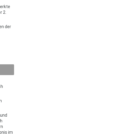
merkte
r 2.
en der
ch
n
 und
ch
rn
bnis im