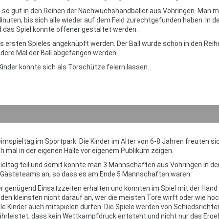
cht so gut in den Reihen der Nachwuchshandballer aus Vöhringen. Man 
nuten, bis sich alle wieder auf dem Feld zurechtgefunden haben. In de
 das Spiel konnte offener gestaltet werden.
es ersten Spieles angeknüpft werden. Der Ball wurde schön in den Reih
ndere Mal der Ball abgefangen werden.
 Kinder konnte sich als Torschütze feiern lassen.
mspieltag im Sportpark. Die Kinder im Alter von 6-8 Jahren freuten si
h mal in der eigenen Halle vor eigenem Publikum zeigen.
ltag teil und somit konnte man 3 Mannschaften aus Vöhringen in de
ie Gästeteams an, so dass es am Ende 5 Mannschaften waren.
der genügend Einsatzzeiten erhalten und konnten im Spiel mit der Hand
den kleinsten nicht darauf an, wer die meisten Tore wirft oder wie ho
lle Kinder auch mitspielen dürfen. Die Spiele werden von Schiedsrichte
währleistet, dass kein Wettkampfdruck entsteht und nicht nur das Erge