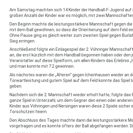
Am Samstag machten sich 14 Kinder der Handball-F-Jugend auf 
großen Anzahl der Kinder war es möglich, mit zwei Mannschafte
Den Beginn machte die leistungsstärkere Mannschaft gegen die G
mit dem Ball gewöhnen, so dass die Orientierung auf dem Feld ein
Ohne Pause ging es gleich weiter zum zweiten Spiel gegen Burlafi
Sieg erringen.
Anschließend folgte ein Einlagespiel der 2. Vöhringer Mannschaf
an, die erst kürzlich mit dem Handball begonnen haben oder den
Veranstalter auf diese Spielform, um allen Kindern das Erlebnis „H
und man konnte mit 7:2 gewinnen.
Als nächstes waren die „Älteren“ gegen Ichenhausen wieder an de
Torwartleistung und gutem Spiel auf dem Feld konnte das Spiel
geben.
Nachdem sich die 2. Mannschaft wieder erholt hatte, folgte das 
ganze Spiel in Unterzahl, um dem Gegner den einen oder andere
Kinder aus Vöhringen und Nersingen waren diese 2 Spiele sicher 
Torschützen feiern.
Den Abschluss des Tages machte dann die leistungsstärkere Ma
vorgetragen und es konnte öfters der Ball abgefangen werden. D