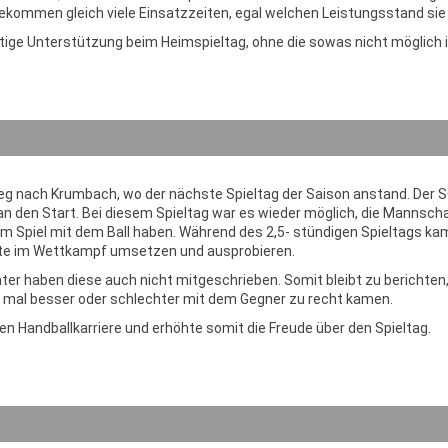
 bekommen gleich viele Einsatzzeiten, egal welchen Leistungsstand sie
ftige Unterstützung beim Heimspieltag, ohne die sowas nicht möglich i
eg nach Krumbach, wo der nächste Spieltag der Saison anstand. Der 
 den Start. Bei diesem Spieltag war es wieder möglich, die Mannscha
am Spiel mit dem Ball haben. Während des 2,5- stündigen Spieltags ka
rnte im Wettkampf umsetzen und ausprobieren.
ter haben diese auch nicht mitgeschrieben. Somit bleibt zu berichten
d mal besser oder schlechter mit dem Gegner zu recht kamen.
gen Handballkarriere und erhöhte somit die Freude über den Spieltag.