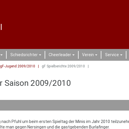
l
Schiedsrichter
Cheerleader
Verein
Service
+
+
+
+
+
gF-Jugend 2009/2010
gF Spielberichte 2009/2010
er Saison 2009/2010
ach Pfuhl um beim ersten Spieltag der Minis im Jahr 2010 teilzune
e man gegen Nersingen und die gastgebenden Burlafinger.