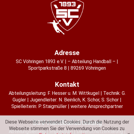
Adresse
SC Vöhringen 1893 e.V.
– Abteilung Handball –
Sportparkstraße 8
89269 Vöhringen
Kontakt
Abteilungsleitung:
F. Hesser u. M. Wittkugel
Technik: G.
Gugler
Jugendleiter:
N. Beinlich
,
K. Schor
,
S. Schor
Spielleiterin:
P. Staigmüller
weitere Ansprechpartner
SCV-Handballabteilung
Diese Webseite verwendet Cookies. Durch die Nutzung der
Webseite stimmen Sie der Verwendung von Cookies zu.
Abteilungsleitung
Impressum
Datenschutzerklärung