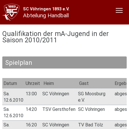
SC Vöhringen 1893 e.V.
Abteilung Handball
Qualifikation der mA-Jugend in der
Saison 2010/2011
Spielplan
Datum
Uhrzeit
Heim
Gast
Ergebn
Sa.
13:00
SC Vöhringen
SG Moosburg
abges
12.6.2010
e.V.
Sa.
14:20
TSV Gersthofen
SC Vöhringen
abges
12.6.2010
Sa.
16:20
SC Vöhringen
TV Bad Tölz
abges