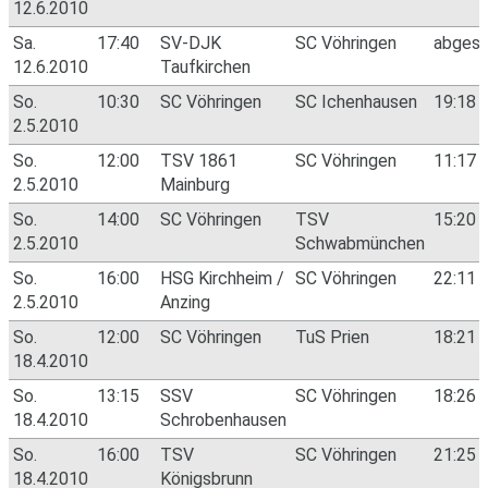
12.6.2010
Sa.
17:40
SV-DJK
SC Vöhringen
abges
12.6.2010
Taufkirchen
So.
10:30
SC Vöhringen
SC Ichenhausen
19:18
2.5.2010
So.
12:00
TSV 1861
SC Vöhringen
11:17
2.5.2010
Mainburg
So.
14:00
SC Vöhringen
TSV
15:20
2.5.2010
Schwabmünchen
So.
16:00
HSG Kirchheim /
SC Vöhringen
22:11
2.5.2010
Anzing
So.
12:00
SC Vöhringen
TuS Prien
18:21
18.4.2010
So.
13:15
SSV
SC Vöhringen
18:26
18.4.2010
Schrobenhausen
So.
16:00
TSV
SC Vöhringen
21:25
18.4.2010
Königsbrunn