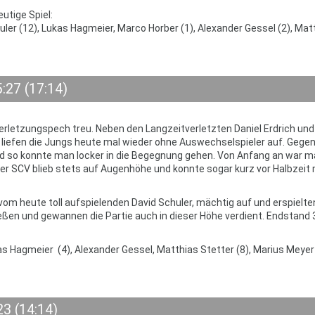
tige Spiel:
ler (12), Lukas Hagmeier, Marco Horber (1), Alexander Gessel (2), Mat
:27 (17:14)
rletzungspech treu. Neben den Langzeitverletzten Daniel Erdrich und
liefen die Jungs heute mal wieder ohne Auswechselspieler auf. Gege
d so konnte man locker in die Begegnung gehen. Von Anfang an war 
er SCV blieb stets auf Augenhöhe und konnte sogar kurz vor Halbzeit m
 heute toll aufspielenden David Schuler, mächtig auf und erspielte
ießen und gewannen die Partie auch in dieser Höhe verdient. Endstand 3
as Hagmeier (4), Alexander Gessel, Matthias Stetter (8), Marius Meyer
23 (14:14)