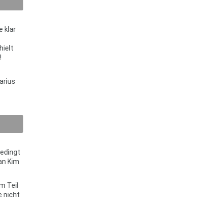
 klar
ielt
!
arius
bedingt
an Kim
m Teil
e nicht