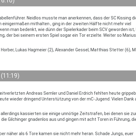
16:10)
ellenführer. Neidlos musste man anerkennen, dass der SC Kissing die
einigermaßen mithalten , ging in der zweiten Hälfte nicht mehr viel
enn man bedenkt, wie dünn der Spielerkader beim SCV geworden ist, h
, der bei seinem ersten Spiel sogar ein Tor erzielte. Weiter so Marius
 Horber, Lukas Hagmeier (2), Alexander Gessel, Matthias Stetter (6), M
 (11:19)
itverletzten Andreas Semler und Daniel Erdrich fehlten heute grippe
eute wieder dringend Unterstützung von der mC-Jugend. Vielen Dank 
 allerdings kassierten sie einige unnötige Zeitstrafen, bei denen sie zu
 die Gilchinger gnadenlos aus und gingen mit acht Toren in Führung, di
er näher als 6 Tore kamen sie nicht mehr heran. Schade Jungs, euer