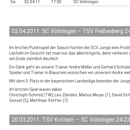
Sa
02.04.11
17:30
SC Vöhringen
02.04.2011: SC Vöhringen – TSV Peißenberg 24
Im letzten Punktspiel der Saison hatten die SCV Jungs kein Prob
Lächeln im Gesicht tat man nur das allernötigste, denn verlieren 
am Ende ziemlich deutlich.
Ein Dank geht an unsere Trainer Andre Möller und Gerhard Schuler
Spieler und Trainer in Blaustein wünschen wir unserem Andre vie
Mit dem 5. Platz in der bayerischen Landesliga beenden die Jun
Im letzten Spiel waren dabei:
Christoph Schmid (TW), Leo Zbinden, Marius Meyer (1), David Sch
Gessel (5), Matthias Stetter (7)
20.03.2011: TSV Kottern – SC Vöhringen 24:23