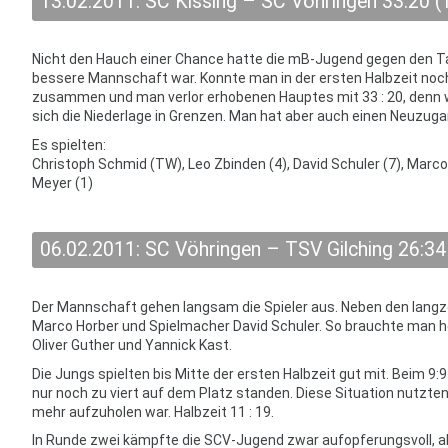
13.02.2011: SC Kissing – SC Vöhringen 33:20 (
Nicht den Hauch einer Chance hatte die mB-Jugend gegen den Tab
bessere Mannschaft war. Konnte man in der ersten Halbzeit noch 
zusammen und man verlor erhobenen Hauptes mit 33 : 20, denn w
sich die Niederlage in Grenzen. Man hat aber auch einen Neuzugang
Es spielten:
Christoph Schmid (TW), Leo Zbinden (4), David Schuler (7), Marco
Meyer (1)
06.02.2011: SC Vöhringen – TSV Gilching 26:34
Der Mannschaft gehen langsam die Spieler aus. Neben den langze
Marco Horber und Spielmacher David Schuler. So brauchte man h
Oliver Guther und Yannick Kast.
Die Jungs spielten bis Mitte der ersten Halbzeit gut mit. Beim 9:9
nur noch zu viert auf dem Platz standen. Diese Situation nutzten
mehr aufzuholen war. Halbzeit 11 : 19.
In Runde zwei kämpfte die SCV-Jugend zwar aufopferungsvoll, ab