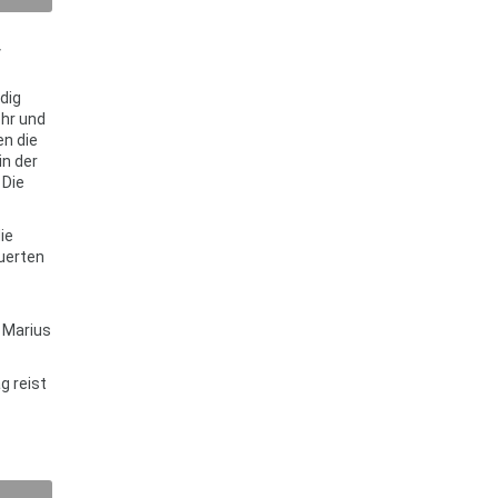
V
dig
ehr und
en die
in der
 Die
ie
euerten
, Marius
g reist