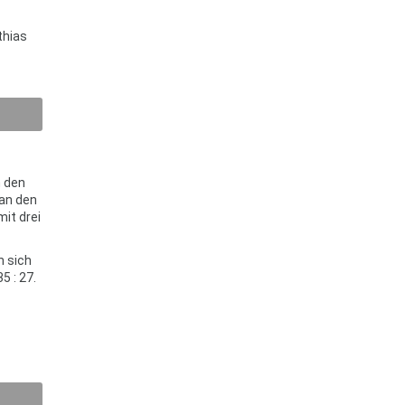
thias
n den
man den
it drei
n sich
5 : 27.