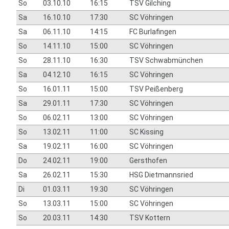
So
03.10.10
16:15
TSV Gilching
Sa
16.10.10
17:30
SC Vöhringen
Sa
06.11.10
14:15
FC Burlafingen
So
14.11.10
15:00
SC Vöhringen
So
28.11.10
16:30
TSV Schwabmünchen
Sa
04.12.10
16:15
SC Vöhringen
So
16.01.11
15:00
TSV Peißenberg
Sa
29.01.11
17:30
SC Vöhringen
So
06.02.11
13:00
SC Vöhringen
So
13.02.11
11:00
SC Kissing
Sa
19.02.11
16:00
SC Vöhringen
Do
24.02.11
19:00
Gersthofen
Sa
26.02.11
15:30
HSG Dietmannsried
Di
01.03.11
19:30
SC Vöhringen
So
13.03.11
15:00
SC Vöhringen
So
20.03.11
14:30
TSV Kottern