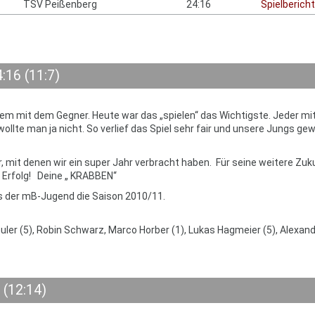
TSV Peißenberg
24:16
Spielbericht
:16 (11:7)
lem mit dem Gegner. Heute war das „spielen“ das Wichtigste. Jeder mi
wollte man ja nicht. So verlief das Spiel sehr fair und unsere Jungs g
, mit denen wir ein super Jahr verbracht haben. Für seine weitere Zuk
l Erfolg! Deine „ KRABBEN“
gs der mB-Jugend die Saison 2010/11.
uler (5), Robin Schwarz, Marco Horber (1), Lukas Hagmeier (5), Alexan
 (12:14)