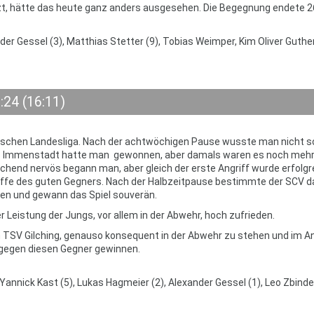
zt, hätte das heute ganz anders ausgesehen. Die Begegnung endete 26
er Gessel (3), Matthias Stetter (9), Tobias Weimper, Kim Oliver Guther
:24 (16:11)
erischen Landesliga. Nach der achtwöchigen Pause wusste man nicht so
us Immenstadt hatte man gewonnen, aber damals waren es noch meh
chend nervös begann man, aber gleich der erste Angriff wurde erfolgr
iffe des guten Gegners. Nach der Halbzeitpause bestimmte der SCV d
en und gewann das Spiel souverän.
r Leistung der Jungs, vor allem in der Abwehr, hoch zufrieden.
TSV Gilching, genauso konsequent in der Abwehr zu stehen und im An
 gegen diesen Gegner gewinnen.
Yannick Kast (5), Lukas Hagmeier (2), Alexander Gessel (1), Leo Zbinde