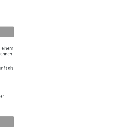
t einem
ewannen
unft als
der