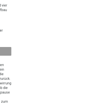
 vier
ufbau
er
ren
ein
die
zurück.
wirrung
ob die
itpause
s zum