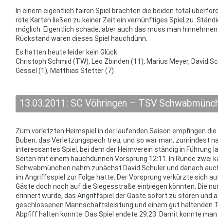
In einem eigentlich fairen Spiel brachten die beiden total überfor
rote Karten ließen zu keiner Zeit ein vernünftiges Spiel zu. Stä
möglich. Eigentlich schade, aber auch das muss man hinnehmen. 
Rückstand waren dieses Spiel hauchdünn.
Es hatten heute leider kein Glück:
Christoph Schmid (TW), Leo Zbinden (11), Marius Meyer, David Sch
Gessel (1), Matthias Stetter (7)
13.03.2011: SC Vöhringen – TSV Schwabmünch
Zum vorletzten Heimspiel in der laufenden Saison empfingen d
Buben, das Verletzungspech treu, und so war man, zumindest na
interessantes Spiel, bei dem der Heimverein ständig in Führung 
Seiten mit einem hauchdünnen Vorsprung 12:11. In Runde zwei 
Schwabmünchen nahm zunächst David Schuler und danach auch M
im Angriffsspiel zur Folge hatte. Der Vorsprung verkürzte sich au
Gäste doch noch auf die Siegesstraße einbiegen könnten. Die nu
erinnert wurde, das Angriffspiel der Gäste sofort zu stören und
geschlossenen Mannschaftsleistung und einem gut haltenden To
Abpfiff halten konnte. Das Spiel endete 29:23. Damit konnte man 