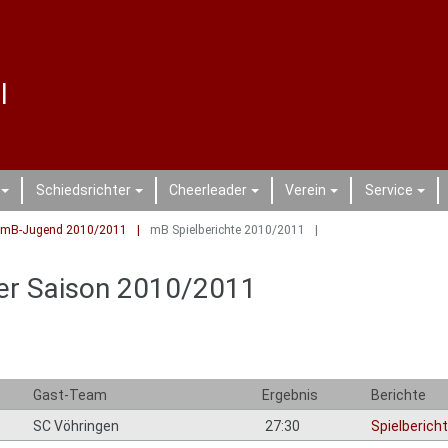
l
Schiedsrichter
Cheerleader
Verein
Service
+
+
+
+
+
mB-Jugend 2010/2011
mB Spielberichte 2010/2011
der Saison 2010/2011
Gast-Team
Ergebnis
Berichte
SC Vöhringen
27:30
Spielbericht