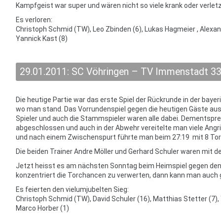
Kampfgeist war super und wären nicht so viele krank oder verlet
Es verloren:
Christoph Schmid (TW), Leo Zbinden (6), Lukas Hagmeier , Alexand
Yannick Kast (8)
29.01.2011: SC Vöhringen – TV Immenstadt 33
Die heutige Partie war das erste Spiel der Rückrunde in der bay
wo man stand. Das Vorrundenspiel gegen die heutigen Gäste a
Spieler und auch die Stammspieler waren alle dabei. Dementspre
abgeschlossen und auch in der Abwehr vereitelte man viele Angr
und nach einem Zwischenspurt führte man beim 27:19 mit 8 Tor
Die beiden Trainer Andre Möller und Gerhard Schuler waren mit de
Jetzt heisst es am nächsten Sonntag beim Heimspiel gegen den 
konzentriert die Torchancen zu verwerten, dann kann man auch
Es feierten den vielumjubelten Sieg:
Christoph Schmid (TW), David Schuler (16), Matthias Stetter (7), 
Marco Horber (1)