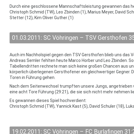
Durch eine geschlossene Mannschaftsleistung gewannen das heu
Christoph Schmid (TW), Leo Zbinden (1), Marius Meyer, David Schu
Stetter (12), Kim Oliver Guther (1)
01.03.2011: SC Vöhringen – TSV Gersthofen 35
Auch im Nachholspiel gegen den TSV Gersthofen blieb uns das Ve
Andreas Semler fehlten heute Marco Horber und Leo Zbinden. So 
Tabellendritten rechnete man sich keine großen Chancen aus un
körperlich überlegenen Gersthofener ein gleichwertiger Gegner. D
Toren in Führung gehen.
Nach dem Seitenwechsel trumpften unsere Jungs, angetrieben vom
eine acht Tore Führung (29:21), die sie sich nicht mehr nehmen l
Es gewannen dieses Spiel hochverdient:
Christoph Schmid (TW), Yannick Kast (5), David Schuler (18), Luk
19.02.2011: SC Vöhringen – FC Burlafingen 31: