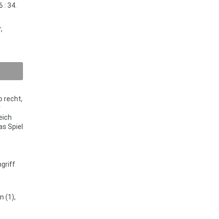
 : 34.
,
 recht,
r
eich
as Spiel
griff
n (1),