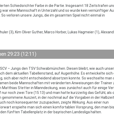
derten Schiedsrichter Farbe in die Partie. Insgesamt 18 Zeitstrafen und
ndig war eine Mannschaft in Unterzahl und so wurde kein vernünftiger A
So verloren unsere Jungs, die im gesamten Spiel nicht einmal in
uler (3), Kim Oliver Guther, Marco Horber, Lukas Hagmeier (1), Alexand
en 29:23 (12:11)
ie SCV – Jungs den TSV Schwabmünchen. Diesen bleibt, wie auch unse
ch dem aktuellen Tabellenstand, auf Augenhöhe. Es entwickelte sich 
lag, sich aber nicht entscheidend absetzen konnte. So wechselte man 
kamen beide Mannschaften mit veränderten Anweisungen der Trainer 
atthias Stetter in Manndeckung, was zunächst auch für einige Ver
f nur noch zwei Tore (15:13) und man hatte kurzzeitig das Gefühl, als 
n genommene Auszeit, in der nochmal auf die Vorgaben in der Halbze
 auch noch konsequenter zuzupacken, zeigte Wirkung. Aus einer nun
rwart erspielte man sich einen komfortablen Vorsprung, den man bi
den fünften Tabellenplatz in der bayrischen Landesliga halten.