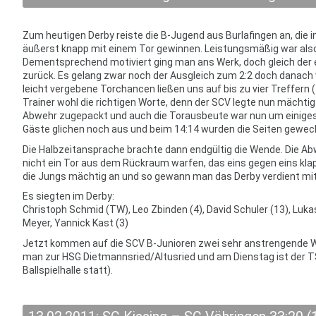
Zum heutigen Derby reiste die B-Jugend aus Burlafingen an, die in
äußerst knapp mit einem Tor gewinnen. Leistungsmäßig war also
Dementsprechend motiviert ging man ans Werk, doch gleich der er
zurück. Es gelang zwar noch der Ausgleich zum 2:2 doch danach 
leicht vergebene Torchancen ließen uns auf bis zu vier Treffern
Trainer wohl die richtigen Worte, denn der SCV legte nun mächti
Abwehr zugepackt und auch die Torausbeute war nun um einiges 
Gäste glichen noch aus und beim 14:14 wurden die Seiten gewec
Die Halbzeitansprache brachte dann endgültig die Wende. Die Abwe
nicht ein Tor aus dem Rückraum warfen, das eins gegen eins kla
die Jungs mächtig an und so gewann man das Derby verdient mit 
Es siegten im Derby:
Christoph Schmid (TW), Leo Zbinden (4), David Schuler (13), Luka
Meyer, Yannick Kast (3)
Jetzt kommen auf die SCV B-Junioren zwei sehr anstrengende W
man zur HSG Dietmannsried/Altusried und am Dienstag ist der TS
Ballspielhalle statt).