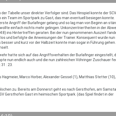
 der Tabelle unser direkter Verfolger sind. Das Hinspiel konnte der SC
 ein Team im Sportpark zu Gast, das man eventuell besiegen konnte.
ste Angriff der Burlafinger gelang und so lag man von Beginn an stän
wollte einfach nichts mehr gelingen. Unkonzentriertheiten in der Abw
 (4:8) ins Hintertreffen geraten. Bei der nun genommenen Auszeit fand
g los und befolgte die Anweisungen der Trainer. Konsequent wurde nun 
besser und kurz vor der Halbzeit konnte man sogar in Führung gehen.
hselt.
hr hatte sich auf das Angriffsverhalten der Burlafinger eingestellt, d
ppte nun endlich auch und die nun zahlreichen Vöhringer Zuschauer f
31 : 23.
s Hagmeier, Marco Horber, Alexander Gessel (1), Matthias Stetter (10)
ochen zu. Bereits am Donnerst geht es nach Gersthofen, am Samsta
V Gersthofen Gast im heimischen Sportpark. (das Spiel findet in der