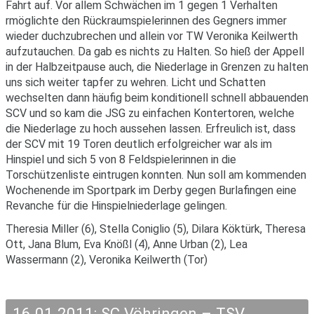
Fahrt auf. Vor allem Schwächen im 1 gegen 1 Verhalten
rmöglichte den Rückraumspielerinnen des Gegners immer
wieder duchzubrechen und allein vor TW Veronika Keilwerth
aufzutauchen. Da gab es nichts zu Halten. So hieß der Appell
in der Halbzeitpause auch, die Niederlage in Grenzen zu halten
uns sich weiter tapfer zu wehren. Licht und Schatten
wechselten dann häufig beim konditionell schnell abbauenden
SCV und so kam die JSG zu einfachen Kontertoren, welche
die Niederlage zu hoch aussehen lassen. Erfreulich ist, dass
der SCV mit 19 Toren deutlich erfolgreicher war als im
Hinspiel und sich 5 von 8 Feldspielerinnen in die
Torschützenliste eintrugen konnten. Nun soll am kommenden
Wochenende im Sportpark im Derby gegen Burlafingen eine
Revanche für die Hinspielniederlage gelingen.
Theresia Miller (6), Stella Coniglio (5), Dilara Köktürk, Theresa
Ott, Jana Blum, Eva Knößl (4), Anne Urban (2), Lea
Wassermann (2), Veronika Keilwerth (Tor)
16.01.2011: SC Vöhringen – TSV