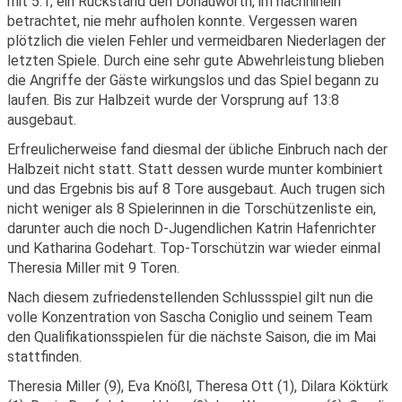
mit 5:1; ein Rückstand den Donauwörth, im nachhinein
betrachtet, nie mehr aufholen konnte. Vergessen waren
plötzlich die vielen Fehler und vermeidbaren Niederlagen der
letzten Spiele. Durch eine sehr gute Abwehrleistung blieben
die Angriffe der Gäste wirkungslos und das Spiel begann zu
laufen. Bis zur Halbzeit wurde der Vorsprung auf 13:8
ausgebaut.
Erfreulicherweise fand diesmal der übliche Einbruch nach der
Halbzeit nicht statt. Statt dessen wurde munter kombiniert
und das Ergebnis bis auf 8 Tore ausgebaut. Auch trugen sich
nicht weniger als 8 Spielerinnen in die Torschützenliste ein,
darunter auch die noch D-Jugendlichen Katrin Hafenrichter
und Katharina Godehart. Top-Torschützin war wieder einmal
Theresia Miller mit 9 Toren.
Nach diesem zufriedenstellenden Schlussspiel gilt nun die
volle Konzentration von Sascha Coniglio und seinem Team
den Qualifikationsspielen für die nächste Saison, die im Mai
stattfinden.
Theresia Miller (9), Eva Knößl, Theresa Ott (1), Dilara Köktürk