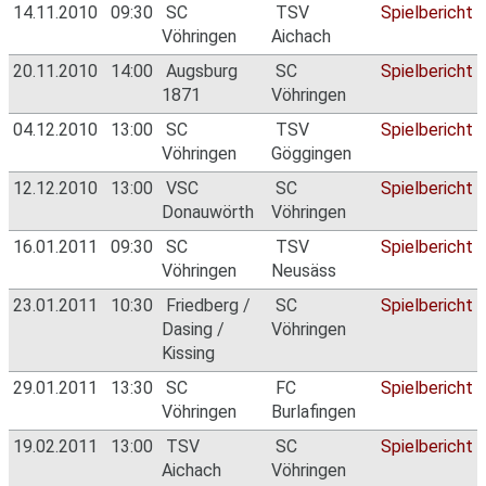
14.11.2010
09:30
SC
TSV
Spielbericht
Vöhringen
Aichach
20.11.2010
14:00
Augsburg
SC
Spielbericht
1871
Vöhringen
04.12.2010
13:00
SC
TSV
Spielbericht
Vöhringen
Göggingen
12.12.2010
13:00
VSC
SC
Spielbericht
Donauwörth
Vöhringen
16.01.2011
09:30
SC
TSV
Spielbericht
Vöhringen
Neusäss
23.01.2011
10:30
Friedberg /
SC
Spielbericht
Dasing /
Vöhringen
Kissing
29.01.2011
13:30
SC
FC
Spielbericht
Vöhringen
Burlafingen
19.02.2011
13:00
TSV
SC
Spielbericht
Aichach
Vöhringen