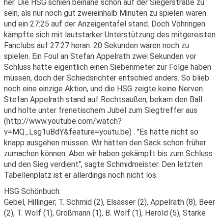
her. Die HSG schien beinahe schon auf der Siegerstraße zu
sein, als nur noch gut zweieinhalb Minuten zu spielen waren
und ein 27:25 auf der Anzeigentafel stand. Doch Vöhringen
kämpfte sich mit lautstarker Unterstützung des mitgereisten
Fanclubs auf 27:27 heran. 20 Sekunden waren noch zu
spielen. Ein Foul an Stefan Appelrath zwei Sekunden vor
Schluss hätte eigentlich einen Siebenmeter zur Folge haben
müssen, doch der Schiedsrichter entschied anders. So blieb
noch eine einzige Aktion, und die HSG zeigte keine Nerven.
Stefan Appelrath stand auf Rechtsaußen, bekam den Ball
und holte unter frenetischem Jubel zum Siegtreffer aus
(http://www.youtube.com/watch?
v=MQ_Lsg1uBdY&feature=youtu.be) . "Es hätte nicht so
knapp ausgehen müssen. Wir hätten den Sack schon früher
zumachen können. Aber wir haben gekämpft bis zum Schluss
und den Sieg verdient", sagte Schmidmeister. Den letzten
Tabellenplatz ist er allerdings noch nicht los.
HSG Schönbuch:
Gebel, Hillinger; T. Schmid (2), Elsässer (2), Appelrath (8), Beer
(2), T. Wolf (1), Großmann (1), B. Wolf (1), Herold (5), Starke