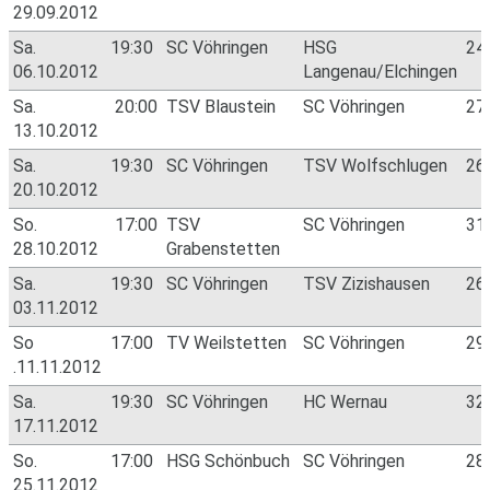
29.09.2012
Sa.
19:30
SC Vöhringen
HSG
24
06.10.2012
Langenau/Elchingen
Sa.
20:00
TSV Blaustein
SC Vöhringen
27
13.10.2012
Sa.
19:30
SC Vöhringen
TSV Wolfschlugen
26
20.10.2012
So.
17:00
TSV
SC Vöhringen
31
28.10.2012
Grabenstetten
Sa.
19:30
SC Vöhringen
TSV Zizishausen
26
03.11.2012
So
17:00
TV Weilstetten
SC Vöhringen
29
.11.11.2012
Sa.
19:30
SC Vöhringen
HC Wernau
32
17.11.2012
So.
17:00
HSG Schönbuch
SC Vöhringen
28
25.11.2012