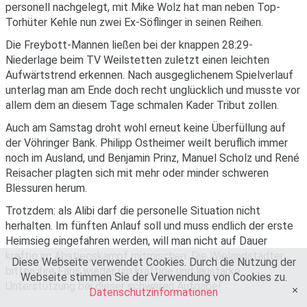
personell nachgelegt, mit Mike Wolz hat man neben Top-
Torhüter Kehle nun zwei Ex-Söflinger in seinen Reihen.
Die Freybott-Mannen ließen bei der knappen 28:29-
Niederlage beim TV Weilstetten zuletzt einen leichten
Aufwärtstrend erkennen. Nach ausgeglichenem Spielverlauf
unterlag man am Ende doch recht unglücklich und musste vor
allem dem an diesem Tage schmalen Kader Tribut zollen.
Auch am Samstag droht wohl erneut keine Überfüllung auf
der Vöhringer Bank. Philipp Ostheimer weilt beruflich immer
noch im Ausland, und Benjamin Prinz, Manuel Scholz und René
Reisacher plagten sich mit mehr oder minder schweren
Blessuren herum.
Trotzdem: als Alibi darf die personelle Situation nicht
herhalten. Im fünften Anlauf soll und muss endlich der erste
Heimsieg eingefahren werden, will man nicht auf Dauer
kräftig im Abstiegskampf mitmischen. Die Wielandstädter
Diese Webseite verwendet Cookies. Durch die Nutzung der
bitten ihre Fans wieder um kräftige und laustarke
Webseite stimmen Sie der Verwendung von Cookies zu.
Unterstützung bei dieser schweren Aufgabe!
Datenschutzinformationen
OK