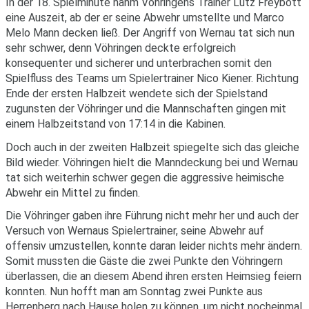
In der 18. Spielminute nahm Vöhringens Trainer Lutz Freybott
eine Auszeit, ab der er seine Abwehr umstellte und Marco
Melo Mann decken ließ. Der Angriff von Wernau tat sich nun
sehr schwer, denn Vöhringen deckte erfolgreich
konsequenter und sicherer und unterbrachen somit den
Spielfluss des Teams um Spielertrainer Nico Kiener. Richtung
Ende der ersten Halbzeit wendete sich der Spielstand
zugunsten der Vöhringer und die Mannschaften gingen mit
einem Halbzeitstand von 17:14 in die Kabinen.
Doch auch in der zweiten Halbzeit spiegelte sich das gleiche
Bild wieder. Vöhringen hielt die Manndeckung bei und Wernau
tat sich weiterhin schwer gegen die aggressive heimische
Abwehr ein Mittel zu finden.
Die Vöhringer gaben ihre Führung nicht mehr her und auch der
Versuch von Wernaus Spielertrainer, seine Abwehr auf
offensiv umzustellen, konnte daran leider nichts mehr ändern.
Somit mussten die Gäste die zwei Punkte den Vöhringern
überlassen, die an diesem Abend ihren ersten Heimsieg feiern
konnten. Nun hofft man am Sonntag zwei Punkte aus
Herrenberg nach Hause holen zu können, um nicht nocheinmal