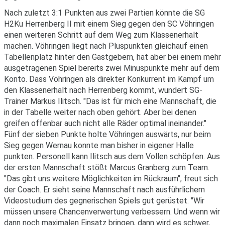
Nach zuletzt 3:1 Punkten aus zwei Partien könnte die SG
H2Ku Herrenberg II mit einem Sieg gegen den SC Vöhringen
einen weiteren Schritt auf dem Weg zum Klassenerhalt
machen. Vöhringen liegt nach Pluspunkten gleichauf einen
Tabellenplatz hinter den Gastgebern, hat aber bei einem mehr
ausgetragenen Spiel bereits zwei Minuspunkte mehr auf dem
Konto. Dass Vöhringen als direkter Konkurrent im Kampf um
den Klassenerhalt nach Herrenberg kommt, wundert SG-
Trainer Markus Ilitsch. "Das ist für mich eine Mannschaft, die
in der Tabelle weiter nach oben gehört. Aber bei denen
greifen offenbar auch nicht alle Räder optimal ineinander."
Fünf der sieben Punkte holte Vöhringen auswärts, nur beim
Sieg gegen Wernau konnte man bisher in eigener Halle
punkten. Personell kann Ilitsch aus dem Vollen schöpfen. Aus
der ersten Mannschaft stößt Marcus Granberg zum Team.
"Das gibt uns weitere Möglichkeiten im Rückraum", freut sich
der Coach. Er sieht seine Mannschaft nach ausführlichem
Videostudium des gegnerischen Spiels gut gerüstet. "Wir
müssen unsere Chancenverwertung verbessern. Und wenn wir
dann noch maximalen Einsatz bringen, dann wird es schwer,