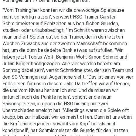
Vöhringen um 17 Uhr in Holzgerlingen auf.
"Vom Training her konnten wir die dreiwöchige Spielpause
nicht so richtig nutzen", verweist HSG-Trainer Carsten
Schmidmeister auf Fehlzeiten aus beruflichen Gründen,
studien- oder urlaubsbedingt. "Im Schnitt waren zwischen
neun und elf Spieler da", so der Trainer, der in den letzten
Wochen Zuwachs aus der zweiten Mannschaft bekommen
hat, um die dünn besiedelte Bank etwas aufzufüllen. "Wir
haben jetzt Tobias Wolf, Benjamin Wolf, Simon Schmid und
Julian Krüger hochgezogen. Alle vier werden bereits am
Sonntag dabei sein", verrät Schmidmeister, der sein Team und
den SC Vöhringen auf Augenhöhe sieht. "Das ist eines von vier
Endspielen für uns in diesem Jahr. Da treffen wir auf Gegner,
die uns vom Niveau her ähnlich sind. Und da müssen wir
natürlich auch die Punkte holen", spricht er die neun
Saisonspiele an, in denen die HSG bislang nur zwei
Unentschieden erreicht hat. "Allerdings waren die Spiele oft
knapp, bis zur Halbzeit war es meist offen. Dann ist uns eben
die Kraft ausgegangen, sowohl vom Kopf her als auch
konditionell", hat Schmidmeister die Gründe für den letzten