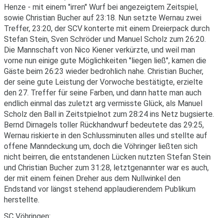
Henze - mit einem "irren" Wurf bei angezeigtem Zeitspiel,
sowie Christian Bucher auf 23:18. Nun setzte Wernau zwei
Treffer, 23:20, der SCV konterte mit einem Dreierpack durch
Stefan Stein, Sven Schröder und Manuel Scholz zum 26:20.
Die Mannschaft von Nico Kiener verkürzte, und weil man
vorne nun einige gute Möglichkeiten "liegen ließ", kamen die
Gäste beim 26:23 wieder bedrohlich nahe. Christian Bucher,
der seine gute Leistung der Vorwoche bestätigte, erzielte
den 27. Treffer für seine Farben, und dann hatte man auch
endlich einmal das zuletzt arg vermisste Glück, als Manuel
Scholz den Ball in Zeitstpielnot zum 28:24 ins Netz bugsierte.
Bernd Dirnagels toller Rückhandwurf bedeutete das 29:25,
Wernau riskierte in den Schlussminuten alles und stellte auf
offene Manndeckung um, doch die Vöhringer ließten sich
nicht beirren, die entstandenen Lücken nutzten Stefan Stein
und Christian Bucher zum 31:28, letztgenannter war es auch,
der mit einem feinen Dreher aus dem Nullwinkel den
Endstand vor längst stehend applaudierendem Publikum
herstellte.
SC Vöhringen: