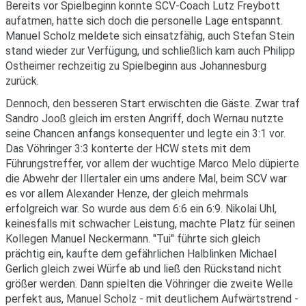
Bereits vor Spielbeginn konnte SCV-Coach Lutz Freybott
aufatmen, hatte sich doch die personelle Lage entspannt.
Manuel Scholz meldete sich einsatzfähig, auch Stefan Stein
stand wieder zur Verfügung, und schließlich kam auch Philipp
Ostheimer rechzeitig zu Spielbeginn aus Johannesburg
zurück.
Dennoch, den besseren Start erwischten die Gäste. Zwar traf
Sandro Jooß gleich im ersten Angriff, doch Wernau nutzte
seine Chancen anfangs konsequenter und legte ein 3:1 vor.
Das Vöhringer 3:3 konterte der HCW stets mit dem
Führungstreffer, vor allem der wuchtige Marco Melo düpierte
die Abwehr der Illertaler ein ums andere Mal, beim SCV war
es vor allem Alexander Henze, der gleich mehrmals
erfolgreich war. So wurde aus dem 6:6 ein 6:9. Nikolai Uhl,
keinesfalls mit schwacher Leistung, machte Platz für seinen
Kollegen Manuel Neckermann. "Tui" führte sich gleich
prächtig ein, kaufte dem gefährlichen Halblinken Michael
Gerlich gleich zwei Würfe ab und ließ den Rückstand nicht
größer werden. Dann spielten die Vöhringer die zweite Welle
perfekt aus, Manuel Scholz - mit deutlichem Aufwärtstrend -