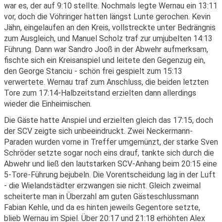
war es, der auf 9:10 stellte. Nochmals legte Wernau ein 13:11
vor, doch die Vöhringer hatten längst Lunte gerochen. Kevin
Jähn, eingelaufen an den Kreis, vollstreckte unter Bedrängnis
zum Ausgleich, und Manuel Scholz traf zur umjubelten 14:13
Führung. Dann war Sandro Jooß in der Abwehr aufmerksam,
fischte sich ein Kreisanspiel und leitete den Gegenzug ein,
den George Stanciu - schön frei gespielt zum 15:13
verwertete. Wernau traf zum Anschluss, die beiden letzten
Tore zum 17:14-Halbzeitstand erzielten dann allerdings
wieder die Einheimischen.
Die Gäste hatte Anspiel und erzielten gleich das 17:15, doch
der SCV zeigte sich unbeeindruckt. Zwei Neckermann-
Paraden wurden vorne in Treffer umgemünzt, der starke Sven
Schröder setzte sogar noch eins drauf, tankte sich durch die
Abwehr und ließ den lautstarken SCV-Anhang beim 20:15 eine
5-Tore-Führung bejubeln. Die Vorentscheidung lag in der Luft
- die Wielandstädter erzwangen sie nicht. Gleich zweimal
scheiterte man in Überzahl am guten Gästeschlussmann
Fabian Kehle, und da es hinten jeweils Gegentore setzte,
blieb Wernau im Spiel. Über 20:17 und 21:18 erhöhten Alex