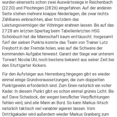
wurden einerseits schon zwei Auswärtssiege in Reichenbach
(22:20) und Plochingen (28:26) eingefahren. Auf der anderen
Seite stehen mehrere knappe Niederlagen, die zwar nichts
Zählbares einbrachten, aber trotzdem das
Leistungsvermögen der Vöhringer erahnen lassen. Bis auf das
27:28 am letzten Spieltag beim Tabellenletzten HSG
Schönbuch hat die Mannschaft kaum enttäuscht. Insgesamt
fünf der sieben Punkte konnte das Team von Trainer Lutz
Freybott in der Fremde holen, was auf die Schwere der
kommenden Aufgabe hinweist. Garant der Siege war unterem
Torwart Nicolai Uhl, noch bestens bekannt aus seiner Zeit bei
den Stuttgarter Kickers.
Für den Aufsteiger aus Herrenberg hingegen gibt es wieder
einmal einige Grundvoraussetzungen, die zum doppelten
Punktgewinn erforderlich sind. Zum Einen natürlich ein voller
Kader. In diesem Punkt gibt es schon einmal grünes Licht. Bis
auf Dave Schadock, der wegen beruflicher Verpflichtungen
fehlen wird, sind alle Mann an Bord. So kann Markus Ilitsch
natürlich taktisch viel variabler agieren lassen. Vom
Drittligakader wird außerdem wieder Markus Granberg zum