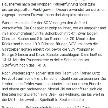
Hausherren nach der knappen Pausenführung noch zum
ersten doppelten Punktgewinn. Dabei verwandelten sie einen
zugesprochenen Freiwurf nach drei Anspielstationen.
Wieder einmal hatte der SC Vöhringen den Auftakt
verschlafen. Die Gastgeber zeigten ihnen, wo es langgeht und
im Handumdrehen führte Schönbuch mit 4:1. Zwar bogen
Christian Bucher und Stefan Stein in der 20. Minute den
Rückstand in eine 10:9-Führung für den SCV um, doch die
Gastgeber legten erneut vor, bevor die SCV-Youngster
George Stanciu und David Schuler zuschlugen. Dann hieß es
13:13. Mit der Pausensirene erzielte Schönbuch per
Strafwurf noch das 14:13.
Nach Wiederbeginn schien sich das Team von Trainer Lutz
Freybott auf seine kämpferischen Qualitäten zu besinnen: Die
technischen Fehler wurden minimiert, mit enormem Einsatz
und einem gut parierenden Nicolai Uhl verschafften sich die
Illertaler kontinuierlich eine Drei-Tore-Führung, die bis weit in
die Mitte der zweiten Spielhälfte Bestand hatte.
Sekunden vor Schluss glich Vöhringen zum 27:27 aus