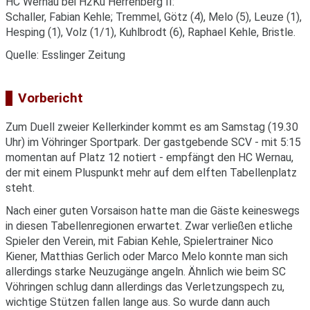
HC Wernau bei H2Ku Herrenberg II:
Schaller, Fabian Kehle; Tremmel, Götz (4), Melo (5), Leuze (1),
Hesping (1), Volz (1/1), Kuhlbrodt (6), Raphael Kehle, Bristle.
Quelle: Esslinger Zeitung
Vorbericht
Zum Duell zweier Kellerkinder kommt es am Samstag (19.30
Uhr) im Vöhringer Sportpark. Der gastgebende SCV - mit 5:15
momentan auf Platz 12 notiert - empfängt den HC Wernau,
der mit einem Pluspunkt mehr auf dem elften Tabellenplatz
steht.
Nach einer guten Vorsaison hatte man die Gäste keineswegs
in diesen Tabellenregionen erwartet. Zwar verließen etliche
Spieler den Verein, mit Fabian Kehle, Spielertrainer Nico
Kiener, Matthias Gerlich oder Marco Melo konnte man sich
allerdings starke Neuzugänge angeln. Ähnlich wie beim SC
Vöhringen schlug dann allerdings das Verletzungspech zu,
wichtige Stützen fallen lange aus. So wurde dann auch