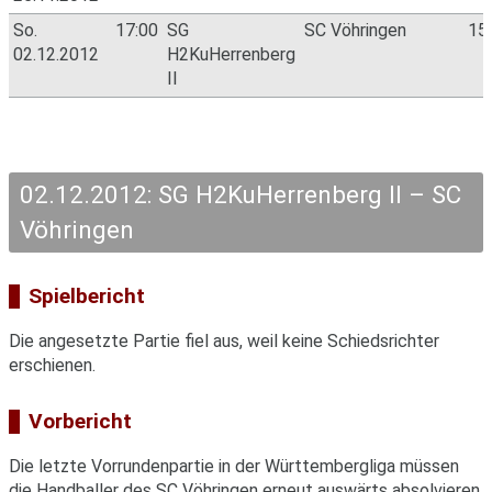
So.
17:00
SG
SC Vöhringen
15
02.12.2012
H2KuHerrenberg
II
02.12.2012: SG H2KuHerrenberg II – SC
Vöhringen
Spielbericht
Die angesetzte Partie fiel aus, weil keine Schiedsrichter
erschienen.
Vorbericht
Die letzte Vorrundenpartie in der Württembergliga müssen
die Handballer des SC Vöhringen erneut auswärts absolvieren.