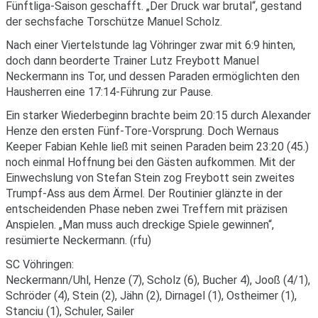
Fünftliga-Saison geschafft. „Der Druck war brutal“, gestand
der sechsfache Torschütze Manuel Scholz.
Nach einer Viertelstunde lag Vöhringer zwar mit 6:9 hinten,
doch dann beorderte Trainer Lutz Freybott Manuel
Neckermann ins Tor, und dessen Paraden ermöglichten den
Hausherren eine 17:14-Führung zur Pause.
Ein starker Wiederbeginn brachte beim 20:15 durch Alexander
Henze den ersten Fünf-Tore-Vorsprung. Doch Wernaus
Keeper Fabian Kehle ließ mit seinen Paraden beim 23:20 (45.)
noch einmal Hoffnung bei den Gästen aufkommen. Mit der
Einwechslung von Stefan Stein zog Freybott sein zweites
Trumpf-Ass aus dem Ärmel. Der Routinier glänzte in der
entscheidenden Phase neben zwei Treffern mit präzisen
Anspielen. „Man muss auch dreckige Spiele gewinnen“,
resümierte Neckermann. (rfu)
SC Vöhringen:
Neckermann/Uhl, Henze (7), Scholz (6), Bucher 4), Jooß (4/1),
Schröder (4), Stein (2), Jähn (2), Dirnagel (1), Ostheimer (1),
Stanciu (1), Schuler, Sailer