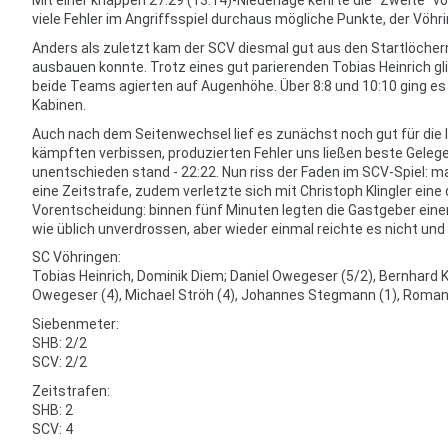
viele Fehler im Angriffsspiel durchaus mögliche Punkte, der Vöh
Anders als zuletzt kam der SCV diesmal gut aus den Startlöchern
ausbauen konnte. Trotz eines gut parierenden Tobias Heinrich gl
beide Teams agierten auf Augenhöhe. Über 8:8 und 10:10 ging es
Kabinen.
Auch nach dem Seitenwechsel lief es zunächst noch gut für die I
kämpften verbissen, produzierten Fehler uns ließen beste Geleg
unentschieden stand - 22:22. Nun riss der Faden im SCV-Spiel: ma
eine Zeitstrafe, zudem verletzte sich mit Christoph Klingler ei
Vorentscheidung: binnen fünf Minuten legten die Gastgeber einen
wie üblich unverdrossen, aber wieder einmal reichte es nicht und
SC Vöhringen:
Tobias Heinrich, Dominik Diem; Daniel Owegeser (5/2), Bernhard Kas
Owegeser (4), Michael Ströh (4), Johannes Stegmann (1), Roman Sa
Siebenmeter:
SHB: 2/2
SCV: 2/2
Zeitstrafen:
SHB: 2
SCV: 4