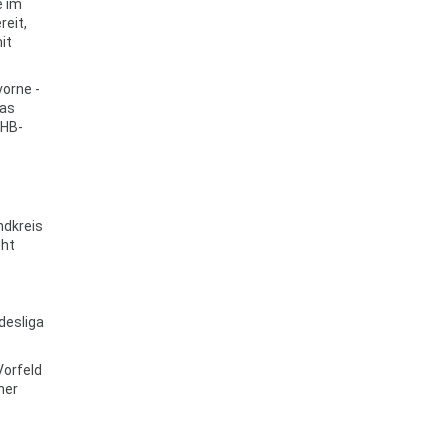
e im
reit,
it
vorne -
das
SHB-
ndkreis
eht
desliga
Vorfeld
her