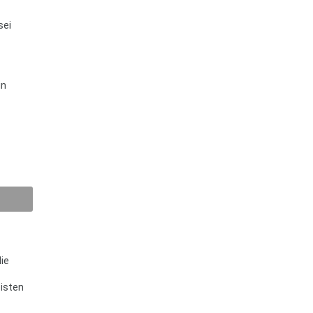
sei
in
ie
eisten