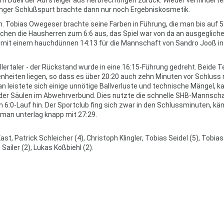
ringer Schlußspurt brachte dann nur noch Ergebniskosmetik.
. Tobias Owegeser brachte seine Farben in Führung, die man bis auf 5
ichen die Hausherren zum 6:6 aus, das Spiel war von da an ausgegliche
 mit einem hauchdünnen 14:13 für die Mannschaft von Sandro Jooß in
llertaler - der Rückstand wurde in eine 16:15-Führung gedreht. Beide
enheiten liegen, so dass es über 20:20 auch zehn Minuten vor Schluss
n leistete sich einige unnötige Ballverluste und technische Mängel, k
ne der Säulen im Abwehrverbund. Dies nutzte die schnelle SHB-Mannscha
 6:0-Lauf hin. Der Sportclub fing sich zwar in den Schlussminuten, k
 man unterlag knapp mit 27:29.
t, Patrick Schleicher (4), Christoph Klingler, Tobias Seidel (5), Tobias
iler (2), Lukas Koßbiehl (2).