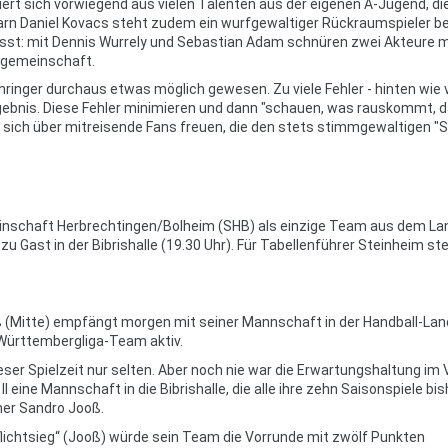
iert sich vorwiegend aus vielen Talenten aus der eigenen A-Jugend, di
rn Daniel Kovacs steht zudem ein wurfgewaltiger Rückraumspieler be
sst: mit Dennis Wurrely und Sebastian Adam schnüren zwei Akteure m
elgemeinschaft.
hringer durchaus etwas möglich gewesen. Zu viele Fehler - hinten wie 
gebnis. Diese Fehler minimieren und dann "schauen, was rauskommt, 
e sich über mitreisende Fans freuen, die den stets stimmgewaltigen "
inschaft Herbrechtingen/Bolheim (SHB) als einzige Team aus dem La
u Gast in der Bibrishalle (19.30 Uhr). Für Tabellenführer Steinheim st
 (Mitte) empfängt morgen mit seiner Mannschaft in der Handball-Lan
r Württembergliga-Team aktiv.
ieser Spielzeit nur selten. Aber noch nie war die Erwartungshaltung im 
ine Mannschaft in die Bibrishalle, die alle ihre zehn Saisonspiele bis
her Sandro Jooß.
Pflichtsieg“ (Jooß) würde sein Team die Vorrunde mit zwölf Punkten