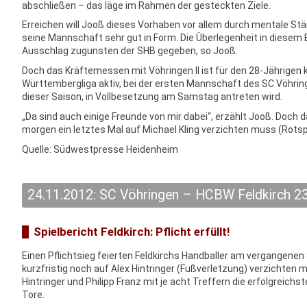
abschließen – das läge im Rahmen der gesteckten Ziele.
Erreichen will Jooß dieses Vorhaben vor allem durch mentale Stär
seine Mannschaft sehr gut in Form. Die Überlegenheit in diese
Ausschlag zugunsten der SHB gegeben, so Jooß.
Doch das Kräftemessen mit Vöhringen II ist für den 28-Jährigen ke
Württembergliga aktiv, bei der ersten Mannschaft des SC Vöhrin
dieser Saison, in Vollbesetzung am Samstag antreten wird.
„Da sind auch einige Freunde von mir dabei“, erzählt Jooß. Doch d
morgen ein letztes Mal auf Michael Kling verzichten muss (Rotsp
Quelle: Südwestpresse Heidenheim
24.11.2012: SC Vöhringen – HCBW Feldkirch 23
Spielbericht Feldkirch: Pflicht erfüllt!
Einen Pflichtsieg feierten Feldkirchs Handballer am vergangenen
kurzfristig noch auf Alex Hintringer (Fußverletzung) verzichten m
Hintringer und Philipp Franz mit je acht Treffern die erfolgreich
Tore.