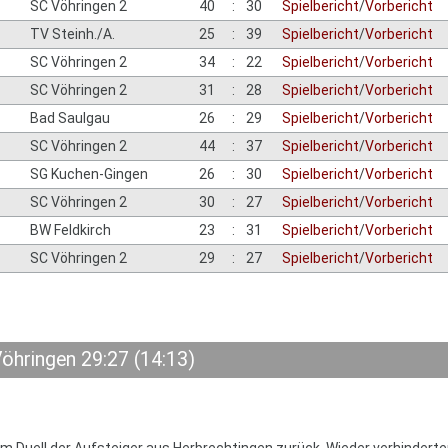
SC Vöhringen 2
40
:
30
Spielbericht
/
Vorbericht
TV Steinh./A.
25
:
39
Spielbericht
/
Vorbericht
SC Vöhringen 2
34
:
22
Spielbericht
/
Vorbericht
SC Vöhringen 2
31
:
28
Spielbericht
/
Vorbericht
Bad Saulgau
26
:
29
Spielbericht
/
Vorbericht
SC Vöhringen 2
44
:
37
Spielbericht
/
Vorbericht
SG Kuchen-Gingen
26
:
30
Spielbericht
/
Vorbericht
SC Vöhringen 2
30
:
27
Spielbericht
/
Vorbericht
BW Feldkirch
23
:
31
Spielbericht
/
Vorbericht
SC Vöhringen 2
29
:
27
Spielbericht
/
Vorbericht
öhringen 29:27 (14:13)
om Duell der Aufsteiger aus Herbrechtingen zurück. Wieder verhindert