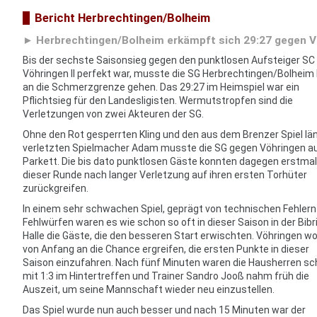
Bericht Herbrechtingen/Bolheim
Herbrechtingen/Bolheim erkämpft sich 29:27 gegen Vö
Bis der sechste Saisonsieg gegen den punktlosen Aufsteiger SC
Vöhringen II perfekt war, musste die SG Herbrechtingen/Bolheim 
an die Schmerzgrenze gehen. Das 29:27 im Heimspiel war ein
Pflichtsieg für den Landesligisten. Wermutstropfen sind die
Verletzungen von zwei Akteuren der SG.
Ohne den Rot gesperrten Kling und den aus dem Brenzer Spiel lä
verletzten Spielmacher Adam musste die SG gegen Vöhringen a
Parkett. Die bis dato punktlosen Gäste konnten dagegen erstmal
dieser Runde nach langer Verletzung auf ihren ersten Torhüter
zurückgreifen.
In einem sehr schwachen Spiel, geprägt von technischen Fehlern
Fehlwürfen waren es wie schon so oft in dieser Saison in der Bibr
Halle die Gäste, die den besseren Start erwischten. Vöhringen wo
von Anfang an die Chance ergreifen, die ersten Punkte in dieser
Saison einzufahren. Nach fünf Minuten waren die Hausherren s
mit 1:3 im Hintertreffen und Trainer Sandro Jooß nahm früh die
Auszeit, um seine Mannschaft wieder neu einzustellen.
Das Spiel wurde nun auch besser und nach 15 Minuten war der