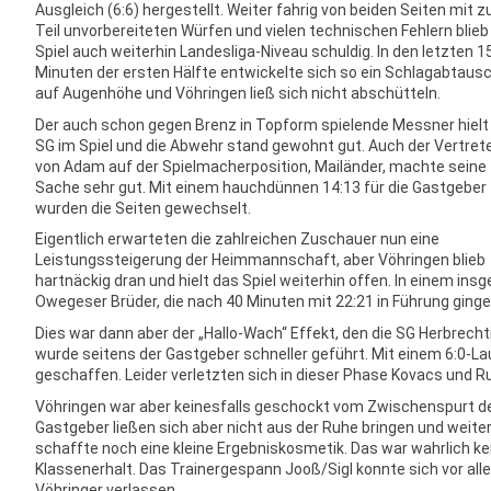
Ausgleich (6:6) hergestellt. Weiter fahrig von beiden Seiten mit 
Teil unvorbereiteten Würfen und vielen technischen Fehlern blieb
Spiel auch weiterhin Landesliga-Niveau schuldig. In den letzten 1
Minuten der ersten Hälfte entwickelte sich so ein Schlagabtaus
auf Augenhöhe und Vöhringen ließ sich nicht abschütteln.
Der auch schon gegen Brenz in Topform spielende Messner hielt 
SG im Spiel und die Abwehr stand gewohnt gut. Auch der Vertret
von Adam auf der Spielmacherposition, Mailänder, machte seine
Sache sehr gut. Mit einem hauchdünnen 14:13 für die Gastgeber
wurden die Seiten gewechselt.
Eigentlich erwarteten die zahlreichen Zuschauer nun eine
Leistungssteigerung der Heimmannschaft, aber Vöhringen blieb
hartnäckig dran und hielt das Spiel weiterhin offen. In einem in
Owegeser Brüder, die nach 40 Minuten mit 22:21 in Führung ginge
Dies war dann aber der „Hallo-Wach“ Effekt, den die SG Herbrec
wurde seitens der Gastgeber schneller geführt. Mit einem 6:0-L
geschaffen. Leider verletzten sich in dieser Phase Kovacs und R
Vöhringen war aber keinesfalls geschockt vom Zwischenspurt der
Gastgeber ließen sich aber nicht aus der Ruhe bringen und weit
schaffte noch eine kleine Ergebniskosmetik. Das war wahrlich ke
Klassenerhalt. Das Trainergespann Jooß/Sigl konnte sich vor 
Vöhringer verlassen.