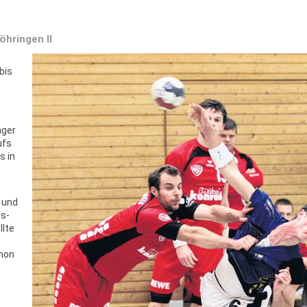
hringen II
bis
nger
ufs
s in
 und
is-
llte
chon