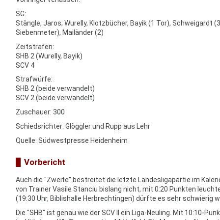
SG:
Stängle, Jaros; Wurelly, Klotzbücher, Bayik (1 Tor), Schweigardt (3
Siebenmeter), Mailänder (2)
Zeitstrafen:
SHB 2 (Wurelly, Bayik)
SCV 4
Strafwürfe:
SHB 2 (beide verwandelt)
SCV 2 (beide verwandelt)
Zuschauer: 300
Schiedsrichter: Glöggler und Rupp aus Lehr
Quelle: Südwestpresse Heidenheim
Vorbericht
Auch die "Zweite" bestreitet die letzte Landesligapartie im Kalen
von Trainer Vasile Stanciu bislang nicht, mit 0:20 Punkten leu
(19:30 Uhr, Biblishalle Herbrechtingen) dürfte es sehr schwierig 
Die "SHB" ist genau wie der SCV II ein Liga-Neuling. Mit 10:10-P