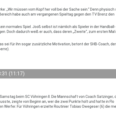
ke: „Wir müssen vom Kopf her voll bei der Sache sein.“ Denn physisch 
m Bereich habe auch am vergangenen Spieltag gegen den TV Brenz den
in normales Spiel. Jooß selbst ist nämlich als Spieler in der Handball-
gen. Doch dadurch weiß er auch, dass deren „Zweite“, zum ersten Mal 
as sei für ihn sogar zusätzliche Motivation, betont der SHB-Coach, der
erre).
:31 (11:17)
 Samstag beim SC Vöhringen II. Die Mannschaft von Coach Satzinger, d
usste, zeigte von Beginn an, wer die zwei Punkte holt und hatte in Flo
sten Werfer. Für Vöhringen erzielte Routinier Tobias Owegeser (6) die m