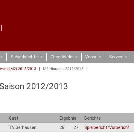
l
Schiedsrichter
Cheerleader
Verein
Service
+
+
+
+
+
weite (M2) 2012/2013
M2 Hinrunde 2012/2013
r Saison 2012/2013
Gast
Ergebnis
Berichte
TV Gerhausen
26
:
27
Spielbericht
/
Vorbericht