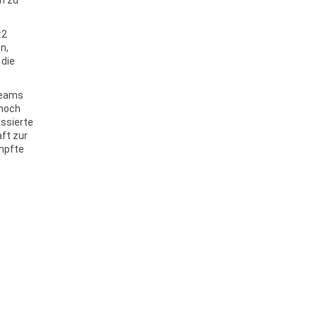
:2
n,
 die
 Teams
 noch
assierte
ft zur
ämpfte