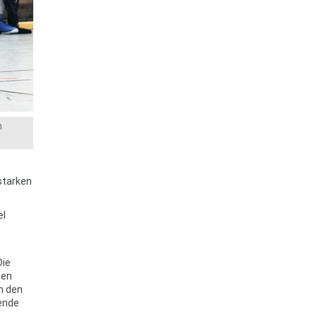
m
starken
el
Die
gen
m den
ende