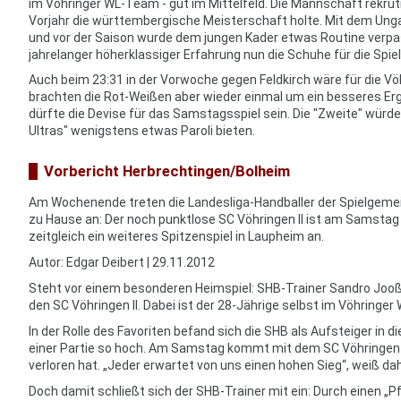
im Vöhringer WL-Team - gut im Mittelfeld. Die Mannschaft rekrut
Vorjahr die württembergische Meisterschaft holte. Mit dem Unga
und vor der Saison wurde dem jungen Kader etwas Routine verpa
jahrelanger höherklassiger Erfahrung nun die Schuhe für die Spi
Auch beim 23:31 in der Vorwoche gegen Feldkirch wäre für die Vö
brachten die Rot-Weißen aber wieder einmal um ein besseres Er
dürfte die Devise für das Samstagsspiel sein. Die "Zweite" würd
Ultras" wenigstens etwas Paroli bieten.
Vorbericht Herbrechtingen/Bolheim
Am Wochenende treten die Landesliga-Handballer der Spielgeme
zu Hause an: Der noch punktlose SC Vöhringen II ist am Samstag z
zeitgleich ein weiteres Spitzenspiel in Laupheim an.
Autor: Edgar Deibert | 29.11.2012
Steht vor einem besonderen Heimspiel: SHB-Trainer Sandro Jooß
den SC Vöhringen II. Dabei ist der 28-Jährige selbst im Vöhringe
In der Rolle des Favoriten befand sich die SHB als Aufsteiger in d
einer Partie so hoch. Am Samstag kommt mit dem SC Vöhringen II e
verloren hat. „Jeder erwartet von uns einen hohen Sieg“, weiß da
Doch damit schließt sich der SHB-Trainer mit ein: Durch einen „