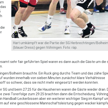
zum
 das
5
ch
die
er
Hart umkämpft war die Partie der SG Herbrechtingen/Bolhei
(blauer Dress) gegen Vöhringen. Foto: räp.
sgesamt sehr fair geführten Spiel waren es dann auch die Gäste um die 
n.
htingen/Bolheim brauchte. Ein Ruck ging durchs Team und das zähe Spi
auf wurden innerhalb von sieben Minuten zunächst klare Verhältnisse
uoff so schwer, dass sie nicht mehr eingesetzt werden konnten.
 SG und beim 27:25 für die Hausherren waren die Gäste wieder dran. 
ere zwei Torerfolge zum 29:25 brachten dann die Entscheidung. Vöhrin
in Handball-Leckerbissen aber ein weiterer wichtiger Sieg im Kampf u
allem auf eine geschlossene Mannschaftsleistung gegen wacker kämpf