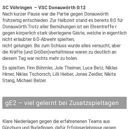
SC Vöhringen – VSC Donauwörth 0:12
Nach kurzer Pause war die Partie gegen Donauwörth
frühzeitig entschieden. Zur Halbzeit stand es bereits 8:0 für
Donauwörth.Trotz aller Bemühungen ist ein Ehrentreffe r
gegen körperlich stark überlegene Gäste, welche in eigentlich
nicht erlaubter 6:0-Abwehr spielten,
nicht gelungen. Bis zum Schluss wurde alles versucht, aber
die Kräfte (und Größen)verhältnisse waren zu deutlich an
diesem Tag war nichts mehr zu holen.
Es spielten: Finn Böhmler, Jule Theimer, Luca Betz, Niklas
Hirner, Niklas Tschorsch, Lilli Hieber, Jonas Zeidler, Nikita
Stang, Michael Balzer.
gE2 – viel gelernt bei Zusatzspieltagen
Klare Niederlagen gegen die erfahrenenen Teams aus
Günzburg und Burlafingen, dafür Erfolgserlebnisse gegen