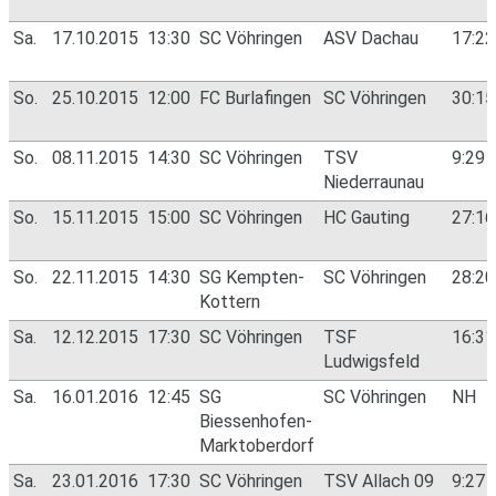
Sa.
17.10.2015
13:30
SC Vöhringen
ASV Dachau
17:2
So.
25.10.2015
12:00
FC Burlafingen
SC Vöhringen
30:1
So.
08.11.2015
14:30
SC Vöhringen
TSV
9:29
Niederraunau
So.
15.11.2015
15:00
SC Vöhringen
HC Gauting
27:1
So.
22.11.2015
14:30
SG Kempten-
SC Vöhringen
28:2
Kottern
Sa.
12.12.2015
17:30
SC Vöhringen
TSF
16:3
Ludwigsfeld
Sa.
16.01.2016
12:45
SG
SC Vöhringen
NH
Biessenhofen-
Marktoberdorf
Sa.
23.01.2016
17:30
SC Vöhringen
TSV Allach 09
9:27