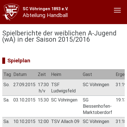
SC Vöhringen 1893 e.V.
Abteilung Handball
Spielberichte der weiblichen A-Jugend
(wA) in der Saison 2015/2016
Spielplan
Tag
Datum
Zeit
Heim
Gast
Ergeb
So.
27.09.2015
17:30
TSF
SC Vöhringen
31:1
h/v
Ludwigsfeld
Sa.
03.10.2015
15:30
SC Vöhringen
SG
19:1
Biessenhofen-
Marktoberdorf
Sa.
10.10.2015
12:00
TSV Allach 09
SC Vöhringen
31:1