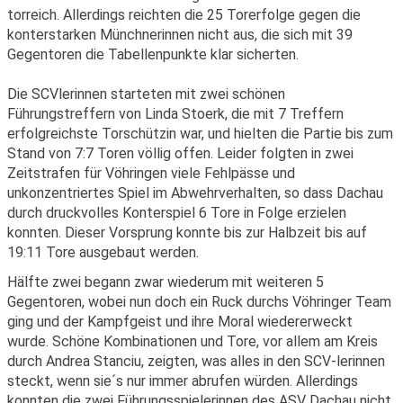
torreich. Allerdings reichten die 25 Torerfolge gegen die
konterstarken Münchnerinnen nicht aus, die sich mit 39
Gegentoren die Tabellenpunkte klar sicherten.
Die SCVlerinnen starteten mit zwei schönen
Führungstreffern von Linda Stoerk, die mit 7 Treffern
erfolgreichste Torschützin war, und hielten die Partie bis zum
Stand von 7:7 Toren völlig offen. Leider folgten in zwei
Zeitstrafen für Vöhringen viele Fehlpässe und
unkonzentriertes Spiel im Abwehrverhalten, so dass Dachau
durch druckvolles Konterspiel 6 Tore in Folge erzielen
konnten. Dieser Vorsprung konnte bis zur Halbzeit bis auf
19:11 Tore ausgebaut werden.
Hälfte zwei begann zwar wiederum mit weiteren 5
Gegentoren, wobei nun doch ein Ruck durchs Vöhringer Team
ging und der Kampfgeist und ihre Moral wiedererweckt
wurde. Schöne Kombinationen und Tore, vor allem am Kreis
durch Andrea Stanciu, zeigten, was alles in den SCV-lerinnen
steckt, wenn sie´s nur immer abrufen würden. Allerdings
konnten die zwei Führungsspielerinnen des ASV Dachau nicht