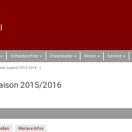
l
Schiedsrichter
Cheerleader
Verein
Service
+
+
+
+
+
wD-Jugend 2015/2016
Saison 2015/2016
ellen
Weitere Infos