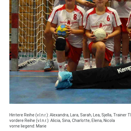
Hintere Reihe (v.l.n.r.): Alexandra, Lara, Sarah, Lea, Sjella, Traine
vordere Reihe (v.l.n.r.): Alicia, Sina, Charlotte, Elena, Nicola
vorne liegend: Marie