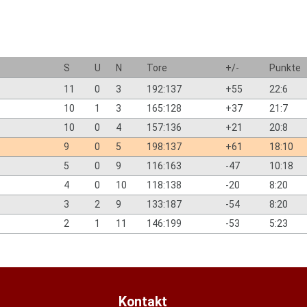
S
U
N
Tore
+/-
Punkte
11
0
3
192:137
+55
22:6
10
1
3
165:128
+37
21:7
10
0
4
157:136
+21
20:8
9
0
5
198:137
+61
18:10
5
0
9
116:163
-47
10:18
4
0
10
118:138
-20
8:20
3
2
9
133:187
-54
8:20
2
1
11
146:199
-53
5:23
Kontakt