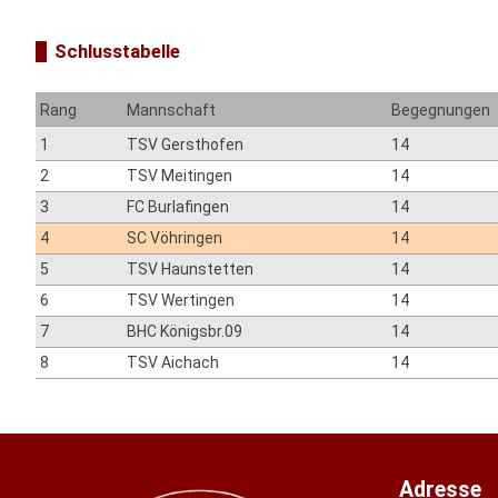
Schlusstabelle
Rang
Mannschaft
Begegnungen
1
TSV Gersthofen
14
2
TSV Meitingen
14
3
FC Burlafingen
14
4
SC Vöhringen
14
5
TSV Haunstetten
14
6
TSV Wertingen
14
7
BHC Königsbr.09
14
8
TSV Aichach
14
Adresse