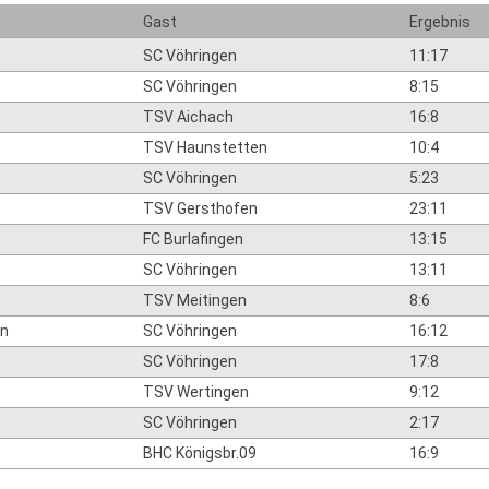
Gast
Ergebnis
SC Vöhringen
11:17
SC Vöhringen
8:15
TSV Aichach
16:8
TSV Haunstetten
10:4
SC Vöhringen
5:23
TSV Gersthofen
23:11
FC Burlafingen
13:15
SC Vöhringen
13:11
TSV Meitingen
8:6
n
SC Vöhringen
16:12
SC Vöhringen
17:8
TSV Wertingen
9:12
SC Vöhringen
2:17
BHC Königsbr.09
16:9