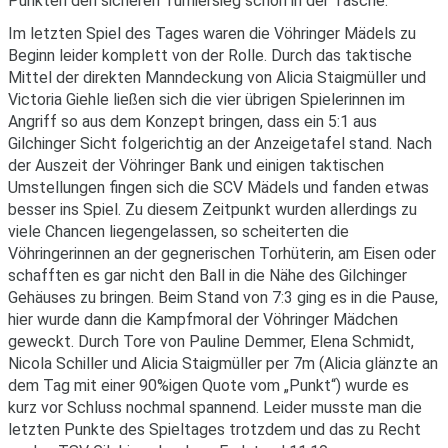
Punkten den sicheren Turniersieg schon in der Tasche.
Im letzten Spiel des Tages waren die Vöhringer Mädels zu
Beginn leider komplett von der Rolle. Durch das taktische
Mittel der direkten Manndeckung von Alicia Staigmüller und
Victoria Giehle ließen sich die vier übrigen Spielerinnen im
Angriff so aus dem Konzept bringen, dass ein 5:1 aus
Gilchinger Sicht folgerichtig an der Anzeigetafel stand. Nach
der Auszeit der Vöhringer Bank und einigen taktischen
Umstellungen fingen sich die SCV Mädels und fanden etwas
besser ins Spiel. Zu diesem Zeitpunkt wurden allerdings zu
viele Chancen liegengelassen, so scheiterten die
Vöhringerinnen an der gegnerischen Torhüterin, am Eisen oder
schafften es gar nicht den Ball in die Nähe des Gilchinger
Gehäuses zu bringen. Beim Stand von 7:3 ging es in die Pause,
hier wurde dann die Kampfmoral der Vöhringer Mädchen
geweckt. Durch Tore von Pauline Demmer, Elena Schmidt,
Nicola Schiller und Alicia Staigmüller per 7m (Alicia glänzte an
dem Tag mit einer 90%igen Quote vom „Punkt“) wurde es
kurz vor Schluss nochmal spannend. Leider musste man die
letzten Punkte des Spieltages trotzdem und das zu Recht