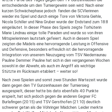
entscheidende um den Turniergewinn sein wird. Nach einer
kurzen Schwächephase jedoch fanden die SCVlerinnen
wieder ins Spiel und durch einige Tore von Viktoria Giehle,
Nicola Schiller und Nina Gruber wurde der Endstand zum 18:8
eingeläutet. In dieser Phase des Spiels zeigte Torhüterin
Marie Lindnau einige tolle Paraden und wurde so von ihren
Mitspielerinnen lautstark gefeiert. Auch in diesem Spiel
zeigten die Mädels eine hervorragende Leistung in Offensive
und Defensive, besonders erfreulich ist die hervorragende
Integration von unserem Neuzugang vom TSV Niederraunau
Pauline Demmer. Pauline hat sich in den vergangenen Wochen
sowohl in der Abwehr, als auch im Angriff als wichtige
Stützte im Rückraum etabliert – weiter so!
Nach zwei Spielen und somit zwei Stunden Wartezeit wurde
dann gegen den TV Gunzenhausen der Turniersieg
ausgespielt, dieser hatte bis dato ebenfalls 4:0 Punkte
erspielt, hat sich jedoch gegen die anderen Gegner FC
Burlafingen (20:15) und TSV Gersthofen (21:10) deutlich
schwerer getan als die Vöhringer Mädchen. Leider merkte