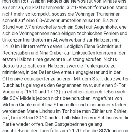
man den Rot-Weißen Mädels die Nervosität von Minute eins
an sehr an, die kräftezehrende 3:2:1-Abwehrformation stand
nicht mehr so kompakt, sodass die Vöhringer Trainerinnen
schnell auf eine 6:0-Abwehr umstellen mussten. Bis zum
Stand von 7:7 entwickelte sich ein Spiel auf Augenhöhe, ehe
sich die Vöhringerinnen nach einigen technischen Fehlern und
Unkonzentriertheiten im Abwehrverbund zur Halbzeit mit
14:10 im Hintertreffen sahen. Lediglich Elena Schmidt auf
Rechtsaußen und Nina Gruber auf Linksaußen konnten in der
ersten Halbzeit ihre gewohnte Leistung abrufen. Nichts
desto trotz galt es in Halbzeit zwei die Fehlerquote zu
minimieren, in der Defensive erneut engagierter und in der
Offensive couragierter zu agieren. Mit dem Start des zweiten
Durchlaufs gelang es den Gegnerinnen zwar, auf einen 5-Tor –
Vorsprung (15:10 und 17:12) zu erhöhen, dadurch ließen sich
die SCV Mädels jedoch nicht beeindrucken. Angeführt von
Viktoria Giehle und Alicia Staigmüller und einer immer stärker
werdenden Marie Lindnau im Tor holte man Zähler um Zähler
auf, beim Stand 20:20 anderthalb Minuten vor Schluss war die
Partie wieder offen. Den Gastgeberinnen gelang
anschließend der Torerfolg zum 21:20, ehe die SCVlerinnen in