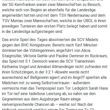
der SG Kernfranken waren zwei Mannschaften zu Besuch,
welche sich von Beginn an ebenfalls für die Landesliga
angemeldet hatten und mit dem TSV Niederraunau und dem
TSV Murnau zwei Mannschaften, welche in der ÜBOL in ihren
jeweiligen Turnieren den ersten Platz belegt haben und somit
in die Landesliga aufgestiegen sind.
Das erste Spiel des Tages absolvierten die SCV Mädels
gegen den BHC Königsbrunn. Bereits nach fünf Minuten
dominierten die Vöhringerinnen, angeführt von Alicia
Staigmüller, Viktoria Giehle und Pauline Demmer im Rückraum,
das Spiel mit 5:1. Dennoch waren die SCV Trainerinnen
Katharina Vogel und Annabel Allmendinger nicht zufrieden mit
ihren Schützlingen, in der 3:2:1-Abwehr wurde nicht
ausreichend auf Ballgewinn agiert und im Angriff spielten alle
Mädchen mit zu wenig Selbstvertrauen - außerdem
vermisste man das Tempospiel zum Tor. Lediglich Sarah Hase
im Tor rief eine tadellose Leistung ab, so nahm sie den
Gegnerinnen aus dem Augsburger Raum einige
vielversprechende Chancen ab – weiter so! Nach der
Halbzeit, gespielt wird bei einem 5er Turnier nur 2x 12