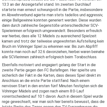
13:3 an der Anzeigetafel stand. Im zweiten Durchlauf
startete man erneut schwungvoll in die Partie, insbesondere
im Abwehrverbund agierte man stets tadellos und aggressiv,
einige Ballgewinne konnten generiert werden. Diese wurden
dann durch zahlreiche Gegenstöße unterschiedlicher SCV-
Spielerinnen erfolgreich umgewandelt. Besonders erfreulich
war hierbei, dass alle 12 Mädels zu ausreichend Spielzeit
kamen und trotz der teilweise ungewohnten Aufstellung kein
Bruch im Vöhringer Spiel zu erkennen war. Bis zum Abpfiff
konnte man noch auf 32:6 davonziehen, hierbei waren beinahe
alle SCVlerinnen zahlreich erfolgreich beim Torabschluss.
Ebenfalls motiviert und engagiert gelang der Start in die
zweite Partie gegen den FC Burlafingen. Hier spielte uns
sicherlich der Fakt in die Karten, dass dieses Spiel direkt im
Anschluss an die erste Partie stattfand. Nach einem
nervösen Start in den ersten fünf Minuten festigten sich die
Vöhringer Mädels und zogen nach einem 8:0-Lauf
vorentscheidend auf 10:1 davon. Auch in diesem Spiel wurde
rege gewechselt, war man sich hier bereits bewusst, dass die
letzte Partie des Tages gegen den TV Gunzenhausen die