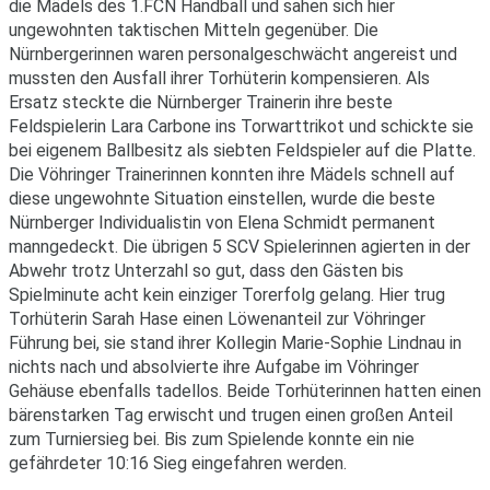
die Mädels des 1.FCN Handball und sahen sich hier
ungewohnten taktischen Mitteln gegenüber. Die
Nürnbergerinnen waren personalgeschwächt angereist und
mussten den Ausfall ihrer Torhüterin kompensieren. Als
Ersatz steckte die Nürnberger Trainerin ihre beste
Feldspielerin Lara Carbone ins Torwarttrikot und schickte sie
bei eigenem Ballbesitz als siebten Feldspieler auf die Platte.
Die Vöhringer Trainerinnen konnten ihre Mädels schnell auf
diese ungewohnte Situation einstellen, wurde die beste
Nürnberger Individualistin von Elena Schmidt permanent
manngedeckt. Die übrigen 5 SCV Spielerinnen agierten in der
Abwehr trotz Unterzahl so gut, dass den Gästen bis
Spielminute acht kein einziger Torerfolg gelang. Hier trug
Torhüterin Sarah Hase einen Löwenanteil zur Vöhringer
Führung bei, sie stand ihrer Kollegin Marie-Sophie Lindnau in
nichts nach und absolvierte ihre Aufgabe im Vöhringer
Gehäuse ebenfalls tadellos. Beide Torhüterinnen hatten einen
bärenstarken Tag erwischt und trugen einen großen Anteil
zum Turniersieg bei. Bis zum Spielende konnte ein nie
gefährdeter 10:16 Sieg eingefahren werden.