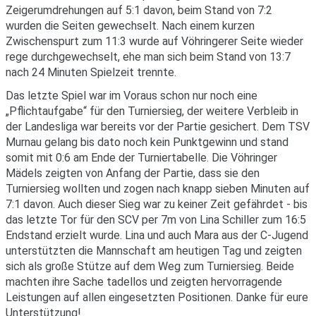
Zeigerumdrehungen auf 5:1 davon, beim Stand von 7:2
wurden die Seiten gewechselt. Nach einem kurzen
Zwischenspurt zum 11:3 wurde auf Vöhringerer Seite wieder
rege durchgewechselt, ehe man sich beim Stand von 13:7
nach 24 Minuten Spielzeit trennte.
Das letzte Spiel war im Voraus schon nur noch eine
„Pflichtaufgabe“ für den Turniersieg, der weitere Verbleib in
der Landesliga war bereits vor der Partie gesichert. Dem TSV
Murnau gelang bis dato noch kein Punktgewinn und stand
somit mit 0:6 am Ende der Turniertabelle. Die Vöhringer
Mädels zeigten von Anfang der Partie, dass sie den
Turniersieg wollten und zogen nach knapp sieben Minuten auf
7:1 davon. Auch dieser Sieg war zu keiner Zeit gefährdet - bis
das letzte Tor für den SCV per 7m von Lina Schiller zum 16:5
Endstand erzielt wurde. Lina und auch Mara aus der C-Jugend
unterstützten die Mannschaft am heutigen Tag und zeigten
sich als große Stütze auf dem Weg zum Turniersieg. Beide
machten ihre Sache tadellos und zeigten hervorragende
Leistungen auf allen eingesetzten Positionen. Danke für eure
Unterstützung!