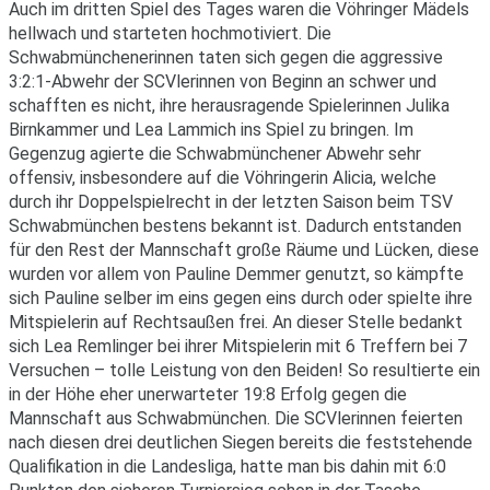
Auch im dritten Spiel des Tages waren die Vöhringer Mädels
hellwach und starteten hochmotiviert. Die
Schwabmünchenerinnen taten sich gegen die aggressive
3:2:1-Abwehr der SCVlerinnen von Beginn an schwer und
schafften es nicht, ihre herausragende Spielerinnen Julika
Birnkammer und Lea Lammich ins Spiel zu bringen. Im
Gegenzug agierte die Schwabmünchener Abwehr sehr
offensiv, insbesondere auf die Vöhringerin Alicia, welche
durch ihr Doppelspielrecht in der letzten Saison beim TSV
Schwabmünchen bestens bekannt ist. Dadurch entstanden
für den Rest der Mannschaft große Räume und Lücken, diese
wurden vor allem von Pauline Demmer genutzt, so kämpfte
sich Pauline selber im eins gegen eins durch oder spielte ihre
Mitspielerin auf Rechtsaußen frei. An dieser Stelle bedankt
sich Lea Remlinger bei ihrer Mitspielerin mit 6 Treffern bei 7
Versuchen – tolle Leistung von den Beiden! So resultierte ein
in der Höhe eher unerwarteter 19:8 Erfolg gegen die
Mannschaft aus Schwabmünchen. Die SCVlerinnen feierten
nach diesen drei deutlichen Siegen bereits die feststehende
Qualifikation in die Landesliga, hatte man bis dahin mit 6:0