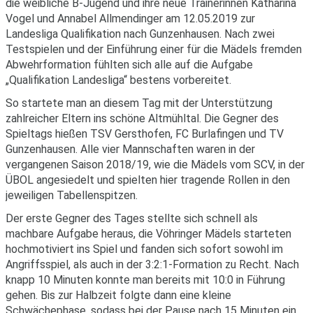
die weibliche B-Jugend und ihre neue Trainerinnen Katharina
Vogel und Annabel Allmendinger am 12.05.2019 zur
Landesliga Qualifikation nach Gunzenhausen. Nach zwei
Testspielen und der Einführung einer für die Mädels fremden
Abwehrformation fühlten sich alle auf die Aufgabe
„Qualifikation Landesliga“ bestens vorbereitet.
So startete man an diesem Tag mit der Unterstützung
zahlreicher Eltern ins schöne Altmühltal. Die Gegner des
Spieltags hießen TSV Gersthofen, FC Burlafingen und TV
Gunzenhausen. Alle vier Mannschaften waren in der
vergangenen Saison 2018/19, wie die Mädels vom SCV, in der
ÜBOL angesiedelt und spielten hier tragende Rollen in den
jeweiligen Tabellenspitzen.
Der erste Gegner des Tages stellte sich schnell als
machbare Aufgabe heraus, die Vöhringer Mädels starteten
hochmotiviert ins Spiel und fanden sich sofort sowohl im
Angriffsspiel, als auch in der 3:2:1-Formation zu Recht. Nach
knapp 10 Minuten konnte man bereits mit 10:0 in Führung
gehen. Bis zur Halbzeit folgte dann eine kleine
Schwächephase, sodass bei der Pause nach 15 Minuten ein