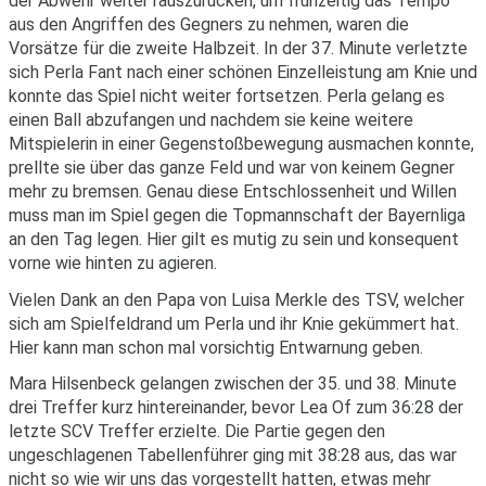
der Abwehr weiter rauszurücken, um frühzeitig das Tempo
aus den Angriffen des Gegners zu nehmen, waren die
Vorsätze für die zweite Halbzeit. In der 37. Minute verletzte
sich Perla Fant nach einer schönen Einzelleistung am Knie und
konnte das Spiel nicht weiter fortsetzen. Perla gelang es
einen Ball abzufangen und nachdem sie keine weitere
Mitspielerin in einer Gegenstoßbewegung ausmachen konnte,
prellte sie über das ganze Feld und war von keinem Gegner
mehr zu bremsen. Genau diese Entschlossenheit und Willen
muss man im Spiel gegen die Topmannschaft der Bayernliga
an den Tag legen. Hier gilt es mutig zu sein und konsequent
vorne wie hinten zu agieren.
Vielen Dank an den Papa von Luisa Merkle des TSV, welcher
sich am Spielfeldrand um Perla und ihr Knie gekümmert hat.
Hier kann man schon mal vorsichtig Entwarnung geben.
Mara Hilsenbeck gelangen zwischen der 35. und 38. Minute
drei Treffer kurz hintereinander, bevor Lea Of zum 36:28 der
letzte SCV Treffer erzielte. Die Partie gegen den
ungeschlagenen Tabellenführer ging mit 38:28 aus, das war
nicht so wie wir uns das vorgestellt hatten, etwas mehr