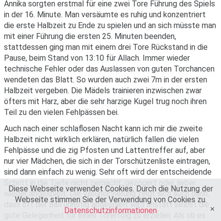
Annika sorgten erstmal für eine zwei Tore Führung des Spiels
in der 16. Minute. Man versäumte es ruhig und konzentriert
die erste Halbzeit zu Ende zu spielen und an sich müsste man
mit einer Führung die ersten 25. Minuten beenden,
stattdessen ging man mit einem drei Tore Rückstand in die
Pause, beim Stand von 13:10 für Allach. Immer wieder
technische Fehler oder das Auslassen von guten Torchancen
wendeten das Blatt. So wurden auch zwei 7m in der ersten
Halbzeit vergeben. Die Mädels trainieren inzwischen zwar
öfters mit Harz, aber die sehr harzige Kugel trug noch ihren
Teil zu den vielen Fehlpässen bei.
Auch nach einer schlaflosen Nacht kann ich mir die zweite
Halbzeit nicht wirklich erklären, natürlich fallen die vielen
Fehlpässe und die zig Pfosten und Lattentreffer auf, aber
nur vier Mädchen, die sich in der Torschützenliste eintragen,
sind dann einfach zu wenig. Sehr oft wird der entscheidende
Schritt in die Tiefe nicht gemacht, gezögert oder lieber
Diese Webseite verwendet Cookies. Durch die Nutzung der
wieder abgespielt. Die Verunsicherung zeigt sich auch darin,
Webseite stimmen Sie der Verwendung von Cookies zu.
dass oft der Ball unnötig abgespielt wird anstatt selbst die
Datenschutzinformationen
OK
gute Gelegenheit für einen Torerfolg zu erzielen. Als ob es