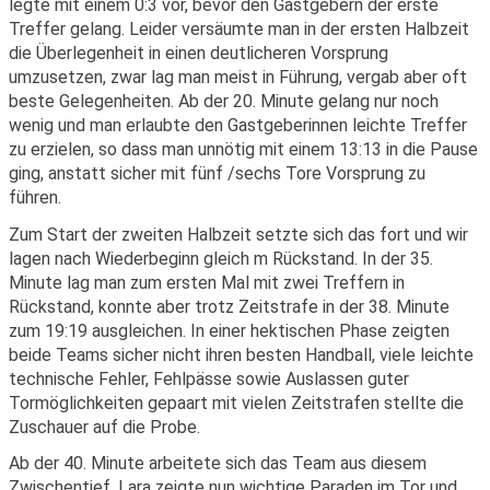
legte mit einem 0:3 vor, bevor den Gastgebern der erste
Treffer gelang. Leider versäumte man in der ersten Halbzeit
die Überlegenheit in einen deutlicheren Vorsprung
umzusetzen, zwar lag man meist in Führung, vergab aber oft
beste Gelegenheiten. Ab der 20. Minute gelang nur noch
wenig und man erlaubte den Gastgeberinnen leichte Treffer
zu erzielen, so dass man unnötig mit einem 13:13 in die Pause
ging, anstatt sicher mit fünf /sechs Tore Vorsprung zu
führen.
Zum Start der zweiten Halbzeit setzte sich das fort und wir
lagen nach Wiederbeginn gleich m Rückstand. In der 35.
Minute lag man zum ersten Mal mit zwei Treffern in
Rückstand, konnte aber trotz Zeitstrafe in der 38. Minute
zum 19:19 ausgleichen. In einer hektischen Phase zeigten
beide Teams sicher nicht ihren besten Handball, viele leichte
technische Fehler, Fehlpässe sowie Auslassen guter
Tormöglichkeiten gepaart mit vielen Zeitstrafen stellte die
Zuschauer auf die Probe.
Ab der 40. Minute arbeitete sich das Team aus diesem
Zwischentief, Lara zeigte nun wichtige Paraden im Tor und