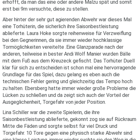
erhofft, da man das eine oder andere Malzu spät und somit
erst bei 9m versuchte, diese zu stellen.
Aber hinter der sehr gut agierenden Abwehr war dieses Mal
eine Torhüterin, die sicherlich ihre Saisonbestleistung
ablieferte. Laura Hoke sorgte reihenweise für Verzweiflung
bei den Gegnerinnen, da sie immer wieder hochklassige
Tormöglichkeiten vereitelte .Eine Glanzparade nach der
anderen, teilweise in bester Andi Wolf Manier wurden Bälle
mit dem Fuß aus dem Kreuzeck gefischt. Das Torhüter Duell
klar für sich zu entscheiden ist schon mal eine hervorragende
Grundlage für das Spiel, dazu gelang es eben auch die
technischen Fehler gering und gleichzeitig das Tempo hoch
zu halten. Ebersberg hatte immer wieder große Probleme die
Lücken zu schließen und da zeigt sich auch der Vorteil der
Ausgeglichenheit, Torgefahr von jeder Position.
Lina Schiller war die zweite Spielerin, die ihre
Saisonbestleistung ablieferte, gekonnt zog sie auf Rückraum
Mitte die Fäden und sorgte selbst für viel Druck und
Torgefahr. 10 Tore gegen eine physisch starke Abwehr sind
eine klasse Leistung, immer wieder suchte sie den Weg in die