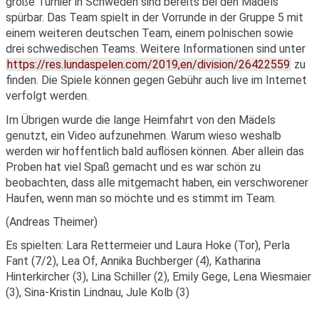
große Turnier in Schweden sind bereits bei den Mädels
spürbar. Das Team spielt in der Vorrunde in der Gruppe 5 mit
einem weiteren deutschen Team, einem polnischen sowie
drei schwedischen Teams. Weitere Informationen sind unter
https://res.lundaspelen.com/2019,en/division/26422559
zu
finden. Die Spiele können gegen Gebühr auch live im Internet
verfolgt werden.
Im Übrigen wurde die lange Heimfahrt von den Mädels
genutzt, ein Video aufzunehmen. Warum wieso weshalb
werden wir hoffentlich bald auflösen können. Aber allein das
Proben hat viel Spaß gemacht und es war schön zu
beobachten, dass alle mitgemacht haben, ein verschworener
Haufen, wenn man so möchte und es stimmt im Team.
(Andreas Theimer)
Es spielten: Lara Rettermeier und Laura Hoke (Tor), Perla
Fant (7/2), Lea Of, Annika Buchberger (4), Katharina
Hinterkircher (3), Lina Schiller (2), Emily Gege, Lena Wiesmaier
(3), Sina-Kristin Lindnau, Jule Kolb (3)