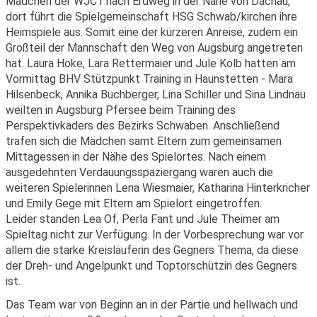
Mädchen der WJC1 nach Erdweg in der Nähe von Dachau,
dort führt die Spielgemeinschaft HSG Schwab/kirchen ihre
Heimspiele aus. Somit eine der kürzeren Anreise, zudem ein
Großteil der Mannschaft den Weg von Augsburg angetreten
hat. Laura Hoke, Lara Rettermaier und Jule Kolb hatten am
Vormittag BHV Stützpunkt Training in Haunstetten - Mara
Hilsenbeck, Annika Buchberger, Lina Schiller und Sina Lindnau
weilten in Augsburg Pfersee beim Training des
Perspektivkaders des Bezirks Schwaben. Anschließend
trafen sich die Mädchen samt Eltern zum gemeinsamen
Mittagessen in der Nähe des Spielortes. Nach einem
ausgedehnten Verdauungsspaziergang waren auch die
weiteren Spielerinnen Lena Wiesmaier, Katharina Hinterkricher
und Emily Gege mit Eltern am Spielort eingetroffen.
Leider standen Lea Of, Perla Fant und Jule Theimer am
Spieltag nicht zur Verfügung. In der Vorbesprechung war vor
allem die starke Kreisläuferin des Gegners Thema, da diese
der Dreh- und Angelpunkt und Toptorschützin des Gegners
ist.
Das Team war von Beginn an in der Partie und hellwach und