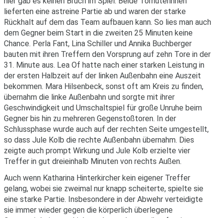
hier gab es keinen Bruch im Spiel. Beide Torhüterinnen
lieferten eine astreine Partie ab und waren der starke
Rückhalt auf dem das Team aufbauen kann. So lies man auch
dem Gegner beim Start in die zweiten 25 Minuten keine
Chance. Perla Fant, Lina Schiller und Annika Buchberger
bauten mit ihren Treffern den Vorsprung auf zehn Tore in der
31. Minute aus. Lea Of hatte nach einer starken Leistung in
der ersten Halbzeit auf der linken Außenbahn eine Auszeit
bekommen. Mara Hilsenbeck, sonst oft am Kreis zu finden,
übernahm die linke Außenbahn und sorgte mit ihrer
Geschwindigkeit und Umschaltspiel für große Unruhe beim
Gegner bis hin zu mehreren Gegenstoßtoren. In der
Schlussphase wurde auch auf der rechten Seite umgestellt,
so dass Jule Kolb die rechte Außenbahn übernahm. Dies
zeigte auch prompt Wirkung und Jule Kolb erzielte vier
Treffer in gut dreieinhalb Minuten von rechts Außen.
Auch wenn Katharina Hinterkircher kein eigener Treffer
gelang, wobei sie zweimal nur knapp scheiterte, spielte sie
eine starke Partie. Insbesondere in der Abwehr verteidigte
sie immer wieder gegen die körperlich überlegene