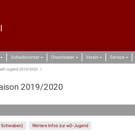
l
Schiedsrichter
Cheerleader
Verein
Service
+
+
+
+
+
wD-Jugend 2019/2020
Saison 2019/2020
L Schwaben)
Weitere Infos zur wD-Jugend