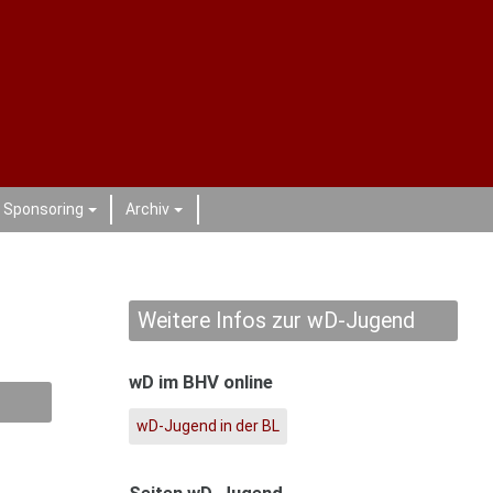
Sponsoring
Archiv
+
+
Weitere Infos zur wD-Jugend
wD im BHV online
wD-Jugend in der BL
Seiten wD-Jugend