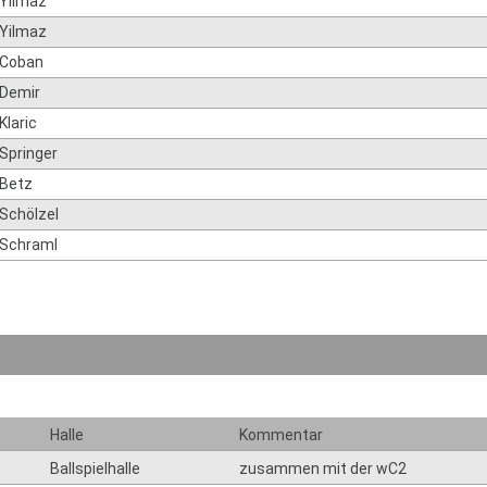
Yilmaz
Yilmaz
Coban
Demir
Klaric
Springer
Betz
Schölzel
Schraml
Halle
Kommentar
Ballspielhalle
zusammen mit der wC2