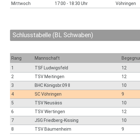
Mittwoch
17:00 - 18:30 Uhr
Vöhringen
Schlusstabelle (BL Schwaben)
Rang
Mannschaft
Begegnu
1
TSF Ludwigsfeld
12
2
TSV Meitingen
12
3
BHC Königsbr.09 II
10
4
SC Vöhringen
9
5
TSV Neusäss
10
6
TSV Wertingen
12
7
JSG Friedberg-Kissing
10
8
TSV Bäumenheim
9