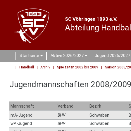
SC Vöhringen 1893 e.V.
Abteilung Handbal
Startseite
Aktive 2026/2027
Jugend 2026/2027
+
+
Handball
Archiv
Spielzeiten 2002 bis 2009
Saison 2008/2
Jugendmannschaften 2008/200
Mannschaft
Verband
Bezirk
S
mA-Jugend
BHV
Schwaben
wA-Jugend
BHV
Schwaben
B