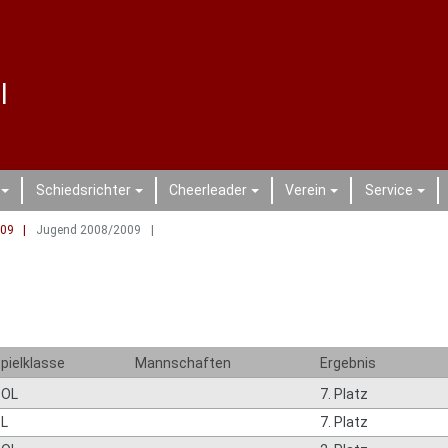
l
Schiedsrichter
Cheerleader
Verein
Service
+
+
+
+
+
009
Jugend 2008/2009
9
pielklasse
Mannschaften
Ergebnis
BOL
7. Platz
L
7. Platz