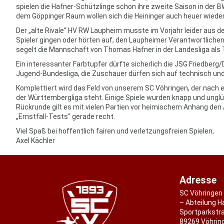
spielen die Hafner-Schützlinge schon ihre zweite Saison in der B
dem Göppinger Raum wollen sich die Heininger auch heuer wieder d
Der „alte Rivale“ HV RW Laupheim musste im Vorjahr leider aus d
Spieler gingen oder hörten auf, den Laupheimer Verantwortliche
segelt die Mannschaft von Thomas Hafner in der Landesliga als T
Ein interessanter Farbtupfer dürfte sicherlich die JSG Friedberg/
Jugend-Bundesliga, die Zuschauer dürfen sich auf technisch un
Komplettiert wird das Feld von unserem SC Vöhringen, der nach 
der Württembergliga steht. Einige Spiele wurden knapp und unglück
Rückrunde gilt es mit vielen Partien vor heimischem Anhang den
„Ernstfall-Tests“ gerade recht.
Viel Spaß bei hoffentlich fairen und verletzungsfreien Spielen,
Axel Kächler
Adresse
SC Vöhringen 
– Abteilung H
Sportparkstr
89269 Vöhrin