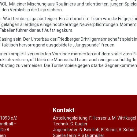
WOL. Mit einer Mischung aus Routiniers und talentierten, jungen Spiele
en Verbleib in der Liga sichern.
er Württembergliga absteigen. Ein Umbruch im Team war die Folge, ein
n gelangen allerdings einige hochkarätige Neuverpflichtungen. Momen
abellenführer klar auf Aufstiegskurs.
Dasing sein. Der Unterbau der Friedberger Drittligamannschaft spielt in
d taktisch hervorragend ausgebildete „Jungspunde“ freuen.
einer komplett verkorksten Vorrunde momentan auf dem vorletzten Pl
lich verloren, oft blieb die Mannschaft aber auch einiges schuldig. In
 Abstieg zu vermeiden. Die Turnierspiele gegen starke Gegner kommen
Kontakt
1893 e.V.
Abteilungsleitung:
F. Hesser u. M. Wittkugel
andball –
Technik: G. Gugler
aße 8
Jugendleiter:
N. Beinlich
,
K. Schor
,
S. Schor
gen
Spielleiterin:
P. Staigmüller