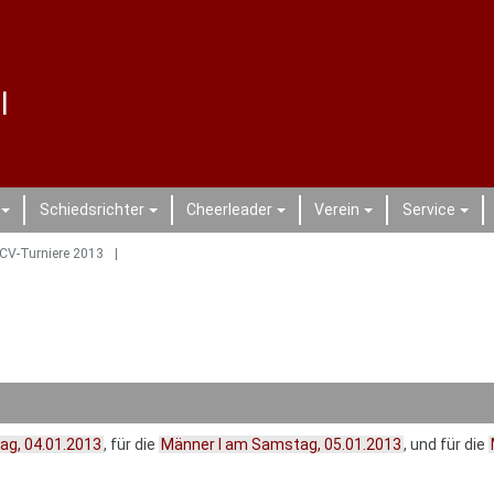
l
Schiedsrichter
Cheerleader
Verein
Service
+
+
+
+
+
CV-Turniere 2013
ag, 04.01.2013
, für die
Männer I am Samstag, 05.01.2013
, und für die