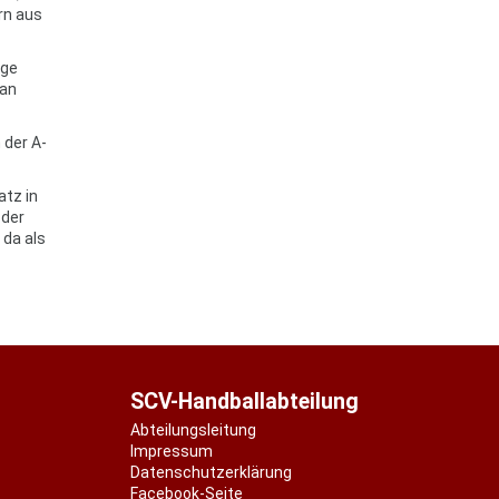
rn aus
ige
tan
 der A-
atz in
 der
 da als
SCV-Handballabteilung
Abteilungsleitung
Impressum
Datenschutzerklärung
Facebook-Seite