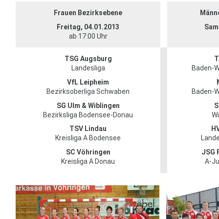
Frauen Bezirksebene
Männe
Freitag, 04.01.2013
Sams
ab 17:00 Uhr
TSG Augsburg
T
Landesliga
Baden-W
VfL Leipheim
Bezirksoberliga Schwaben
Baden-W
SG Ulm & Wiblingen
S
Bezirksliga Bodensee-Donau
Wü
TSV Lindau
HV
Kreisliga A Bodensee
Lande
SC Vöhringen
JSG 
Kreisliga A Donau
A-Ju