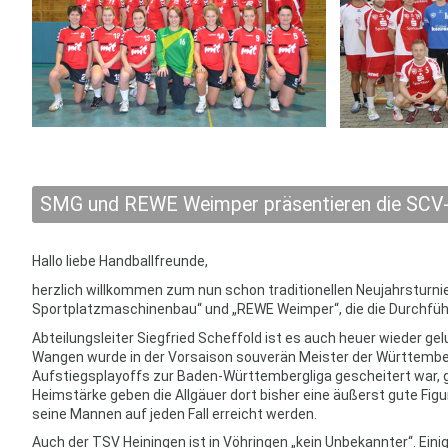
SMG und REWE Weimper präsentieren die SCV-
Hallo liebe Handballfreunde,
herzlich willkommen zum nun schon traditionellen Neujahrsturni
Sportplatzmaschinenbau“ und „REWE Weimper“, die die Durchführ
Abteilungsleiter Siegfried Scheffold ist es auch heuer wieder g
Wangen wurde in der Vorsaison souverän Meister der Württember
Aufstiegsplayoffs zur Baden-Württembergliga gescheitert war, ge
Heimstärke geben die Allgäuer dort bisher eine äußerst gute Figur 
seine Mannen auf jeden Fall erreicht werden.
Auch der TSV Heiningen ist in Vöhringen „kein Unbekannter“. Eini