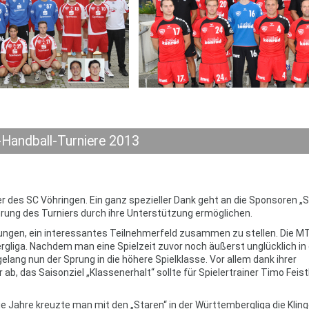
Handball-Turniere 2013
er des SC Vöhringen. Ein ganz spezieller Dank geht an die Sponsoren 
ung des Turniers durch ihre Unterstützung ermöglichen.
elungen, ein interessantes Teilnehmerfeld zusammen zu stellen. Die M
gliga. Nachdem man eine Spielzeit zuvor noch äußerst unglücklich in
lang nun der Sprung in die höhere Spielklasse. Vor allem dank ihrer
ab, das Saisonziel „Klassenerhalt“ sollte für Spielertrainer Timo Feist
ge Jahre kreuzte man mit den „Staren“ in der Württembergliga die Kling