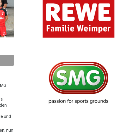
„SMG
TG
 den
le und
en, nun