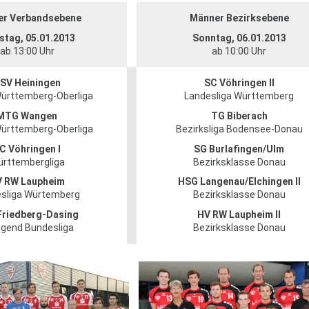
r Verbandsebene
Männer Bezirksebene
tag, 05.01.2013
Sonntag, 06.01.2013
ab 13:00 Uhr
ab 10:00 Uhr
SV Heiningen
SC Vöhringen II
ürttemberg-Oberliga
Landesliga Württemberg
MTG Wangen
TG Biberach
ürttemberg-Oberliga
Bezirksliga Bodensee-Donau
C Vöhringen I
SG Burlafingen/Ulm
rttembergliga
Bezirksklasse Donau
 RW Laupheim
HSG Langenau/Elchingen II
sliga Würtemberg
Bezirksklasse Donau
Friedberg-Dasing
HV RW Laupheim II
gend Bundesliga
Bezirksklasse Donau