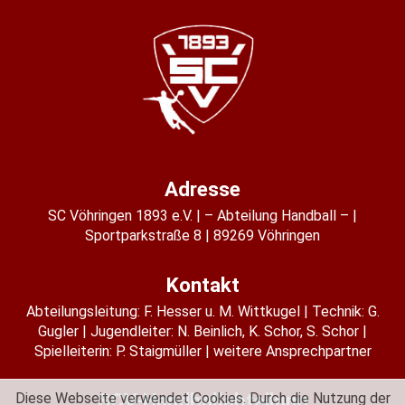
Adresse
SC Vöhringen 1893 e.V.
– Abteilung Handball –
Sportparkstraße 8
89269 Vöhringen
Kontakt
Abteilungsleitung:
F. Hesser u. M. Wittkugel
Technik: G.
Gugler
Jugendleiter:
N. Beinlich
,
K. Schor
,
S. Schor
Spielleiterin:
P. Staigmüller
weitere Ansprechpartner
SCV-Handballabteilung
Diese Webseite verwendet Cookies. Durch die Nutzung der