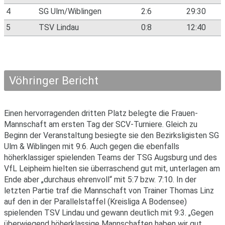
4
SG Ulm/Wiblingen
2:6
29:30
5
TSV Lindau
0:8
12:40
Vöhringer Bericht
Einen hervorragenden dritten Platz belegte die Frauen-
Mannschaft am ersten Tag der SCV-Turniere. Gleich zu
Beginn der Veranstaltung besiegte sie den Bezirksligisten SG
Ulm & Wiblingen mit 9:6. Auch gegen die ebenfalls
höherklassiger spielenden Teams der TSG Augsburg und des
VfL Leipheim hielten sie überraschend gut mit, unterlagen am
Ende aber „durchaus ehrenvoll“ mit 5:7 bzw. 7:10. In der
letzten Partie traf die Mannschaft von Trainer Thomas Linz
auf den in der Parallelstaffel (Kreisliga A Bodensee)
spielenden TSV Lindau und gewann deutlich mit 9:3. „Gegen
überwiegend höherklassige Mannschaften haben wir gut