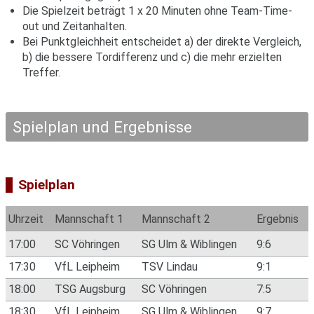
Die Spielzeit beträgt 1 x 20 Minuten ohne Team-Time-
out und Zeitanhalten.
Bei Punktgleichheit entscheidet a) der direkte Vergleich,
b) die bessere Tordifferenz und c) die mehr erzielten
Treffer.
Spielplan und Ergebnisse
Spielplan
Uhrzeit
Mannschaft 1
Mannschaft 2
Ergebnis
17:00
SC Vöhringen
SG Ulm & Wiblingen
9:6
17:30
VfL Leipheim
TSV Lindau
9:1
18:00
TSG Augsburg
SC Vöhringen
7:5
18:30
VfL Leipheim
SG Ulm & Wiblingen
9:7