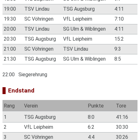
19:00
TSV Lindau
TSG Augsburg
4:11
19:30
SC Vöhringen
VfL Leipheim
7:10
20:00
TSV Lindau
SG Ulm & Wiblingen
4:11
20:30
TSG Augsburg
VfL Leipheim
15:2
21:00
SC Vöhringen
TSV Lindau
9:3
21:30
TSG Augsburg
SG Ulm & Wiblingen
8:5
22:00 Siegerehrung
Endstand
Rang
Verein
Punkte
Tore
1
TSG Augsburg
8:0
41:16
2
VfL Leipheim
6:2
30:30
3
SC Vöhringen
4:4
30:26