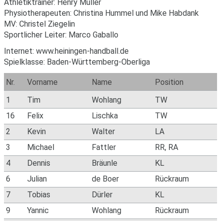
Athletiktrainer: Henry Müller
Physiotherapeuten: Christina Hummel und Mike Habdank
MV: Christel Ziegelin
Sportlicher Leiter: Marco Gaballo
Internet: www.heiningen-handball.de
Spielklasse: Baden-Württemberg-Oberliga
Nr.
Vorname
Name
Position
1
Tim
Wohlang
TW
16
Felix
Lischka
TW
2
Kevin
Walter
LA
3
Michael
Fattler
RR, RA
4
Dennis
Bräunle
KL
6
Julian
de Boer
Rückraum
7
Tobias
Dürler
KL
9
Yannic
Wohlang
Rückraum