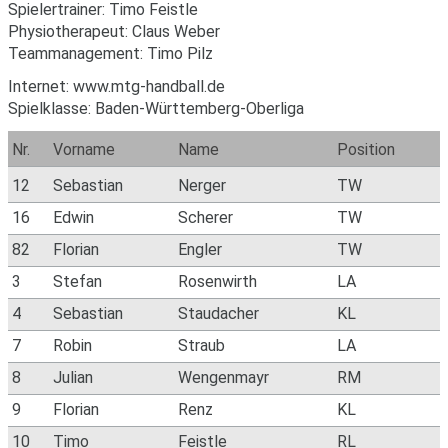
Spielertrainer: Timo Feistle
Physiotherapeut: Claus Weber
Teammanagement: Timo Pilz
Internet: www.mtg-handball.de
Spielklasse: Baden-Württemberg-Oberliga
Nr.
Vorname
Name
Position
12
Sebastian
Nerger
TW
16
Edwin
Scherer
TW
82
Florian
Engler
TW
3
Stefan
Rosenwirth
LA
4
Sebastian
Staudacher
KL
7
Robin
Straub
LA
8
Julian
Wengenmayr
RM
9
Florian
Renz
KL
10
Timo
Feistle
RL