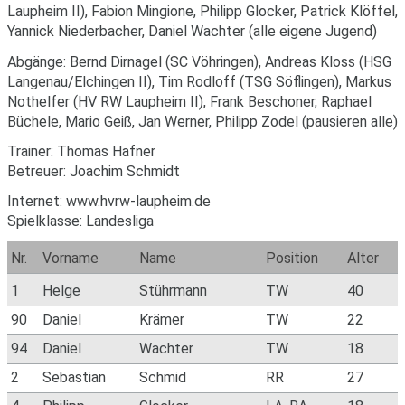
Laupheim II), Fabion Mingione, Philipp Glocker, Patrick Klöffel,
Yannick Niederbacher, Daniel Wachter (alle eigene Jugend)
Abgänge: Bernd Dirnagel (SC Vöhringen), Andreas Kloss (HSG
Langenau/Elchingen II), Tim Rodloff (TSG Söflingen), Markus
Nothelfer (HV RW Laupheim II), Frank Beschoner, Raphael
Büchele, Mario Geiß, Jan Werner, Philipp Zodel (pausieren alle)
Trainer: Thomas Hafner
Betreuer: Joachim Schmidt
Internet: www.hvrw-laupheim.de
Spielklasse: Landesliga
Nr.
Vorname
Name
Position
Alter
1
Helge
Stührmann
TW
40
90
Daniel
Krämer
TW
22
94
Daniel
Wachter
TW
18
2
Sebastian
Schmid
RR
27