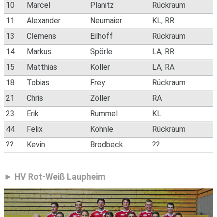
10
Marcel
Planitz
Rückraum
11
Alexander
Neumaier
KL, RR
13
Clemens
Eilhoff
Rückraum
14
Markus
Spörle
LA, RR
15
Matthias
Koller
LA, RA
18
Tobias
Frey
Rückraum
21
Chris
Zöller
RA
23
Erik
Rummel
KL
44
Felix
Kohnle
Rückraum
??
Kevin
Brodbeck
??
HV Rot-Weiß Laupheim