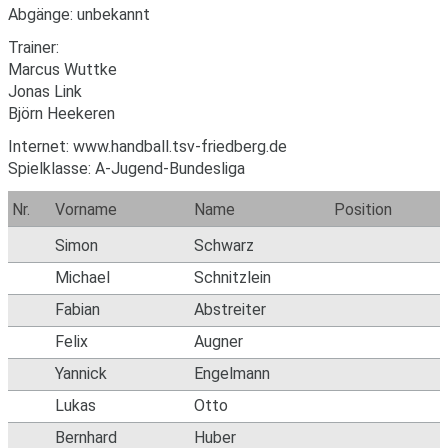
Abgänge: unbekannt
Trainer:
Marcus Wuttke
Jonas Link
Björn Heekeren
Internet: www.handball.tsv-friedberg.de
Spielklasse: A-Jugend-Bundesliga
Nr.
Vorname
Name
Position
Simon
Schwarz
Michael
Schnitzlein
Fabian
Abstreiter
Felix
Augner
Yannick
Engelmann
Lukas
Otto
Bernhard
Huber