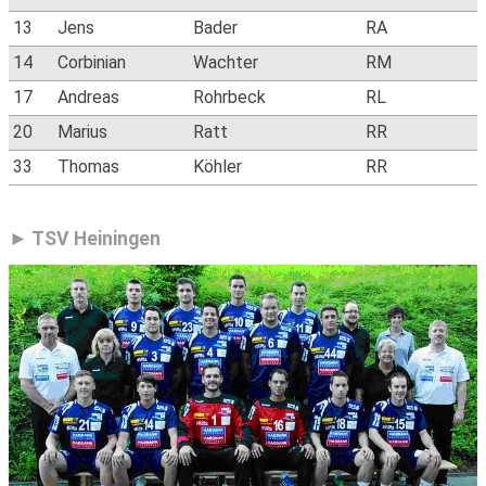
13
Jens
Bader
RA
14
Corbinian
Wachter
RM
17
Andreas
Rohrbeck
RL
20
Marius
Ratt
RR
33
Thomas
Köhler
RR
TSV Heiningen