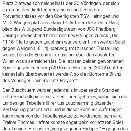
Platz 2 etwas schmeichelhaft der SC Vöhringen, der sich
aufgrund des direkten Vergleichs und besseren
Torverhältnisses vor den Oberligisten TSV Heiningen und
MTG Wangen platzieren konnte. Auf dem letzten 5. Rang
blieb das A-Jugend-Bundesligateam von JSG Friedberg-
Dasing überraschend hinter den Erwartungen zurück. „Die
11:16-Pleite gegen Laupheim war verdient, im zweiten Spiel
gegen Wangen (18:14) überwog trotz lascher Einstellung
wenigstens die Erkenntnis, dass nur über den absoluten
Willen was zu erreichen ist. Die letzten beiden gewonnenen
Spiele gegen Friedberg (20:6) und Heiningen (20:12) sollten
keinesfalls überbewertet werden“, so die nüchterne Bilanz
des Vöhringer Trainers Lutz Freybott.
Den Zuschauern wurden jedenfalls in über sechs Stunden
zehn Handballspiele mit vielen Toren geboten, wobei sich der
Landesliga-Tabellenführer aus Laupheim in glänzender
Verfassung präsentierte und in dieser Form als Aufsteiger
kaum mehr von der Tabellenspitze zu verdrängen sein wird.
Trainer Thomas Hafner konnte sogar beim vorletzten Spiel
des Turniers – quasi im „vorgezogenen Endspiel“ – gegen den