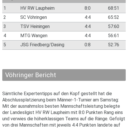
1
HV RW Laupheim
8:0
68:51
2
SC Vöhringen
4:4
65:52
3
TSV Heiningen
4:4
57:60
4
MTG Wangen
4:4
56:61
5
JSG Friedberg/Dasing
0:8
52:76
Vöhringer Bericht
Sämtliche Expertentipps auf den Kopf gestellt hat die
Abschlussplatzierung beim Männer-1-Turnier am Samstag:
Mit der ausnahmslos besten Mannschaftsleistung belegte
der Landesligist HV RW Laupheim mit 8:0 Punkten Rang eins
und verwies die höherklassigen Teams auf die Ränge. Gefolgt
von drei Mannschaften mit jeweils 4:4 Punkten landete auf