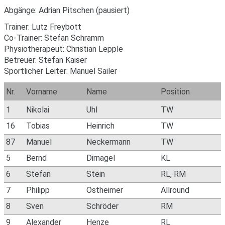
Abgänge: Adrian Pitschen (pausiert)
Trainer: Lutz Freybott
Co-Trainer: Stefan Schramm
Physiotherapeut: Christian Lepple
Betreuer: Stefan Kaiser
Sportlicher Leiter: Manuel Sailer
Nr.
Vorname
Name
Position
1
Nikolai
Uhl
TW
16
Tobias
Heinrich
TW
87
Manuel
Neckermann
TW
5
Bernd
Dirnagel
KL
6
Stefan
Stein
RL, RM
7
Philipp
Ostheimer
Allround
8
Sven
Schröder
RM
9
Alexander
Henze
RL