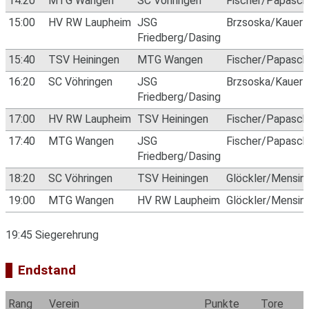
14:20
MTG Wangen
SC Vöhringen
Fischer/Papascha
15:00
HV RW Laupheim
JSG
Brzsoska/Kauer
Friedberg/Dasing
15:40
TSV Heiningen
MTG Wangen
Fischer/Papascha
16:20
SC Vöhringen
JSG
Brzsoska/Kauer
Friedberg/Dasing
17:00
HV RW Laupheim
TSV Heiningen
Fischer/Papascha
17:40
MTG Wangen
JSG
Fischer/Papascha
Friedberg/Dasing
18:20
SC Vöhringen
TSV Heiningen
Glöckler/Mensin
19:00
MTG Wangen
HV RW Laupheim
Glöckler/Mensin
19:45 Siegerehrung
Endstand
Rang
Verein
Punkte
Tore